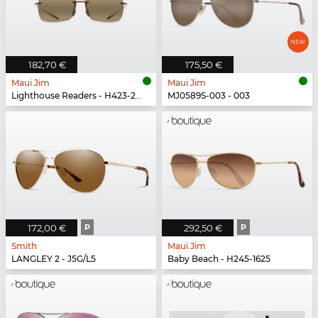
182,70 €
175,50 €
Maui Jim
Maui Jim
Lighthouse Readers - H423-2625
MJ0589S-003 - 003
172,00 €
P
292,50 €
P
Smith
Maui Jim
LANGLEY 2 - J5G/L5
Baby Beach - H245-1625