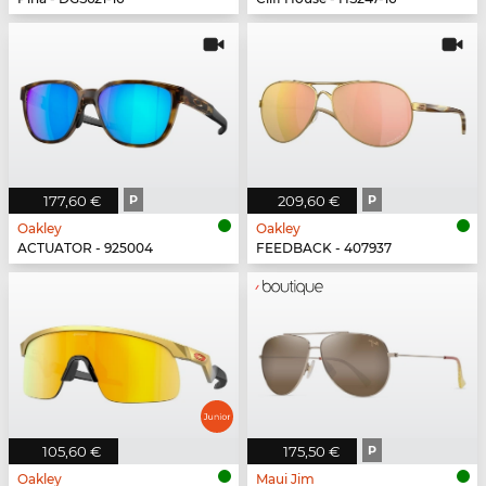
177,60 €
P
209,60 €
P
Oakley
Oakley
ACTUATOR - 925004
FEEDBACK - 407937
105,60 €
175,50 €
P
Oakley
Maui Jim