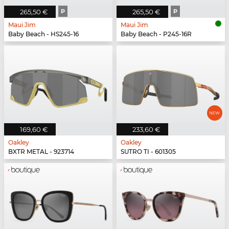
265,50 €
P
265,50 €
P
Maui Jim
Maui Jim
Baby Beach - HS245-16
Baby Beach - P245-16R
169,60 €
233,60 €
Oakley
Oakley
BXTR METAL - 923714
SUTRO TI - 601305