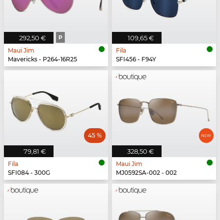
292,50 €
P
109,65 €
Maui Jim
Fila
Mavericks - P264-16R25
SFI456 - F94Y
45 %
79,81 €
328,50 €
Fila
Maui Jim
SFI084 - 300G
MJ0592SA-002 - 002