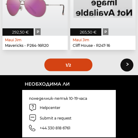
292,50 €
P
265,50 €
P
Maui Jim
Maui Jim
Mavericks - P264-16R20
Cliff House - R247-16
›
1
/2
НЕОБХОДИМА ЛИ
понеделник-петък 10-19 часа
Helpcenter
Submit a request
+44 330 818 6761