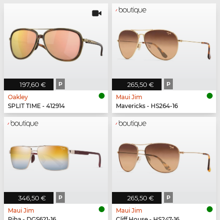
197,60 €
P
265,50 €
P
Oakley
Maui Jim
SPLIT TIME - 412914
Mavericks - HS264-16
346,50 €
P
265,50 €
P
Maui Jim
Maui Jim
Piha - DGS621-16
Cliff House - HS247-16