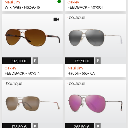
Maui Jim
Oakley
Wiki Wiki - HS246-16
FEEDBACK - 407901
192,00 €
P
175,50 €
P
Oakley
Maui Jim
FEEDBACK - 407914
Hauoli - 665-16A
175,50 €
P
265,50 €
P