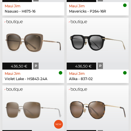
Maui Jim
Maui Jim
Naauao - H675-16
Mavericks - P264-16R
436,50 €
P
436,50 €
P
Maui Jim
Maui Jim
Violet Lake - HS843-24A
Alika - 837-02