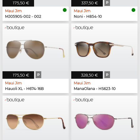
175,50 €
337,50 €
P
Maui Jim
Maui Jim
MJ0590S-002 - 002
Noni - H854-10
175,50 €
P
328,50 €
P
Maui Jim
Maui Jim
Hauoli XL - H674-16B
ManaOlana - HS623-10