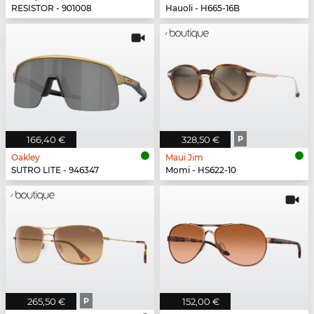
RESISTOR - 901008
Hauoli - H665-16B
166,40 €
328,50 €
P
Oakley
Maui Jim
SUTRO LITE - 946347
Momi - HS622-10
265,50 €
P
152,00 €