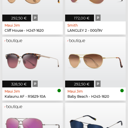
292,50 €
P
172,00 €
P
Maui Jim
Smith
Cliff House - H247-1620
LANGLEY 2 - 000/9V
328,50 €
P
292,50 €
P
Maui Jim
Maui Jim
Kalaunu AF - RS629-10A
Baby Beach - H245-1620