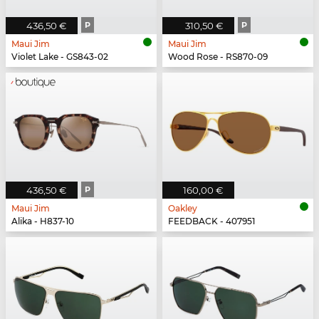
436,50 €
P
310,50 €
P
Maui Jim
Maui Jim
Violet Lake - GS843-02
Wood Rose - RS870-09
436,50 €
P
160,00 €
Maui Jim
Oakley
Alika - H837-10
FEEDBACK - 407951