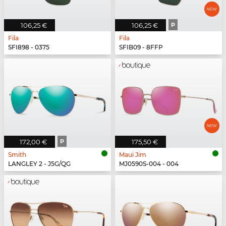
106,25 €
106,25 €
P
Fila
Fila
SFI898 - 0375
SFIB09 - 8FFP
172,00 €
P
175,50 €
Smith
Maui Jim
LANGLEY 2 - J5G/QG
MJ0590S-004 - 004