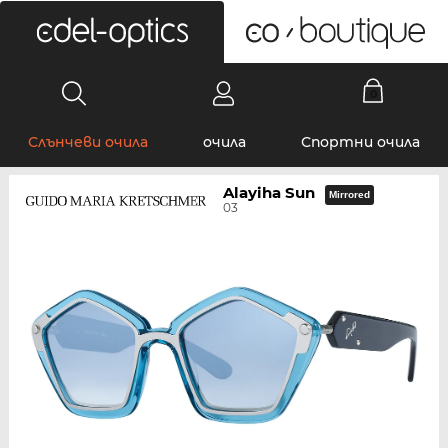
0
Слънчеви очила
очила
Спортни очила
Alayiha Sun
Mirrored
03