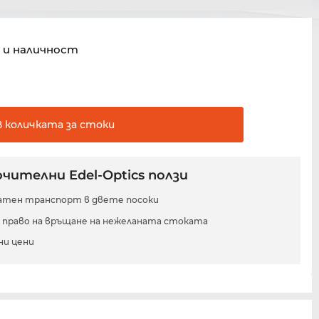
 и наличност
В количката за
стоки
чителни Edel-Optics ползи
атен транспорт в двете посоки
и право на връщане на нежеланата стоката
ни цени