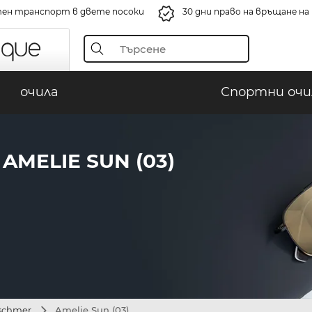
ен транспорт в двете посоки
30 дни право на връщане н
очила
Спортни очи
AMELIE SUN (03)
tschmer
Amelie Sun (03)