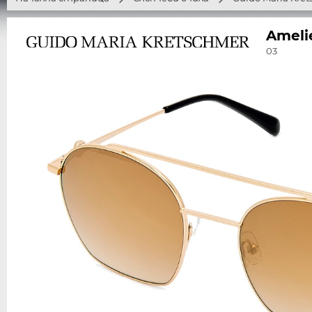
Ameli
03