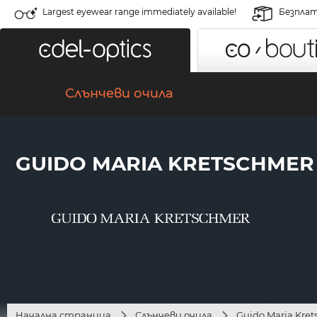
Largest eyewear range immediately available!
Безплат
Слънчеви очила
GUIDO MARIA KRETSCHMER 
Начална страница
Слънчеви очила
Guido Maria Kre