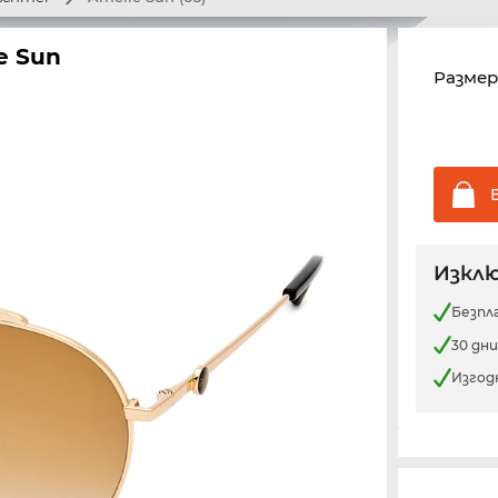
e Sun
Размер
Изклю
Безпл
30 дн
Изгод