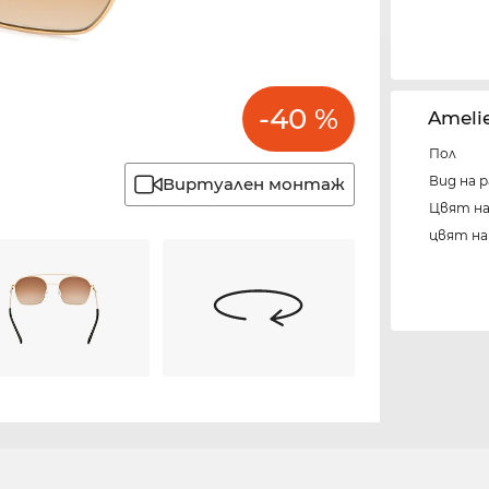
-40 %
Amel
Пол
Вид на 
Виртуален монтаж
Цвят н
цвят н