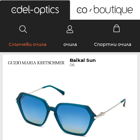
0
Слънчеви очила
очила
Спортни очила
Baikal Sun
06