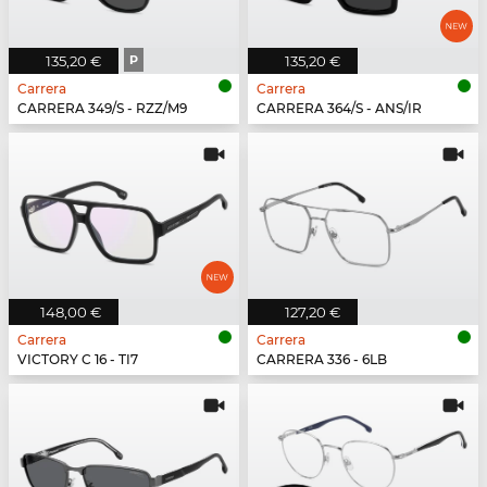
135,20 €
P
135,20 €
Carrera
Carrera
CARRERA 349/S - RZZ/M9
CARRERA 364/S - ANS/IR
148,00 €
127,20 €
Carrera
Carrera
VICTORY C 16 - TI7
CARRERA 336 - 6LB