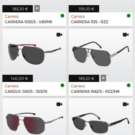
183,20 €
P
159,20 €
Carrera
Carrera
CARRERA 1055/S - V81/M9
CARRERA 1135 - RZZ
140,00 €
183,20 €
P
Carrera
Carrera
CARDUC 030/S - 3S3/IR
CARRERA 1062/S - RZZ/M9