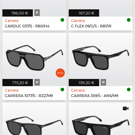
196,00 €
P
167,20 €
Carrera
Carrera
CARDUC 037/S - R80/H4
C FLEX 09/G/S - R81/IR
175,20 €
P
159,20 €
P
Carrera
Carrera
CARRERA 1077/S - RZZ/M9
CARRERA 359/S - ANS/M9