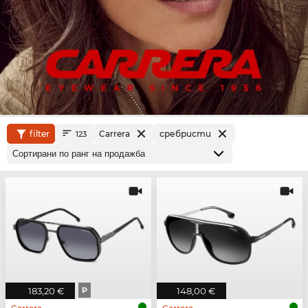
filter
Carrera
сребристи
123
183,20 €
P
148,00 €