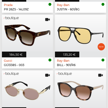
Prada
Ray-Ban
PR 26ZS - 14L09Z
JUSTIN - 601/8G
184,50 €
135,20 €
Gucci
Ray-Ban
GG1338S - 003
BILL - 901/R6