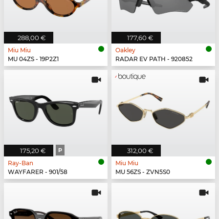
288,00 €
177,60 €
Miu Miu
Oakley
MU 04ZS - 19P2Z1
RADAR EV PATH - 920852
175,20 €
P
312,00 €
Ray-Ban
Miu Miu
WAYFARER - 901/58
MU 56ZS - ZVN5S0