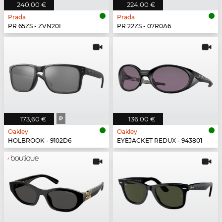
240,00 €
224,00 €
Prada
Prada
PR 65ZS - ZVN20I
PR 22ZS - 07R0A6
173,60 €
P
136,00 €
Oakley
Oakley
HOLBROOK - 9102D6
EYEJACKET REDUX - 943801