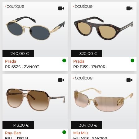
240,00 €
320,00 €
Prada
Prada
PR 65ZS - ZVN09T
PR B15S - 17N70R
143,20 €
384,00 €
Ray-Ban
Miu Miu
BILL - 129251
MU A51S - 5AK20P