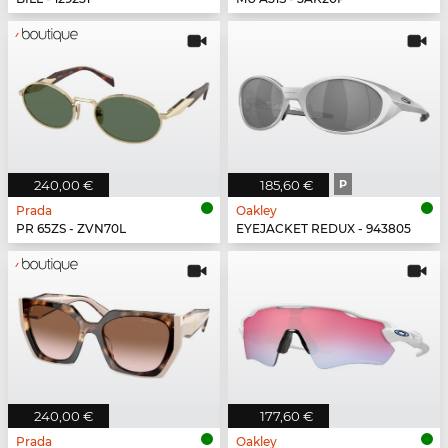
240,00 €
185,60 €
P
Prada
Oakley
PR 65ZS - ZVN70L
EYEJACKET REDUX - 943805
240,00 €
177,60 €
Prada
Oakley