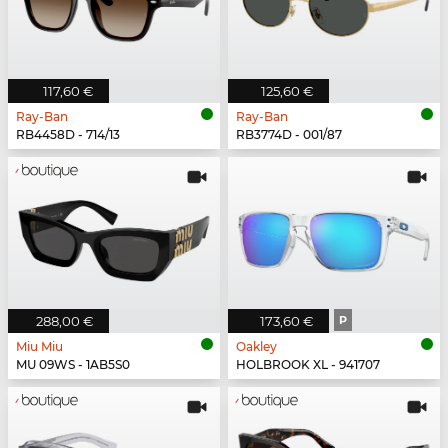
117,60 €
125,60 €
Ray-Ban
Ray-Ban
RB4458D - 714/13
RB3774D - 001/87
288,00 €
173,60 €
P
Miu Miu
Oakley
MU 09WS - 1AB5S0
HOLBROOK XL - 941707