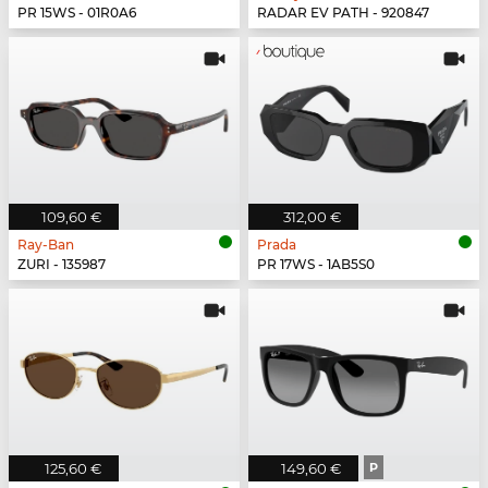
PR 15WS - 01R0A6
RADAR EV PATH - 920847
109,60 €
312,00 €
Ray-Ban
Prada
ZURI - 135987
PR 17WS - 1AB5S0
125,60 €
149,60 €
P