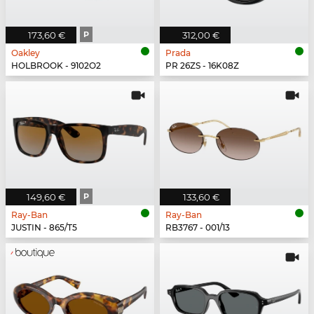
173,60 €
P
312,00 €
Oakley
Prada
HOLBROOK - 9102O2
PR 26ZS - 16K08Z
149,60 €
P
133,60 €
Ray-Ban
Ray-Ban
JUSTIN - 865/T5
RB3767 - 001/13