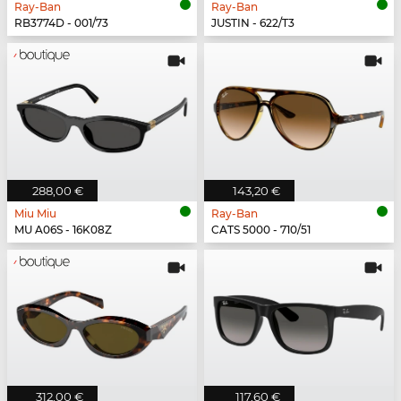
Ray-Ban
Ray-Ban
RB3774D - 001/73
JUSTIN - 622/T3
288,00 €
143,20 €
Miu Miu
Ray-Ban
MU A06S - 16K08Z
CATS 5000 - 710/51
312,00 €
117,60 €