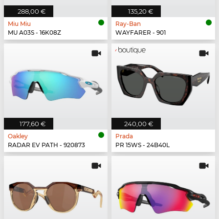
288,00 €
135,20 €
Miu Miu
Ray-Ban
MU A03S - 16K08Z
WAYFARER - 901
177,60 €
240,00 €
Oakley
Prada
RADAR EV PATH - 920873
PR 15WS - 24B40L