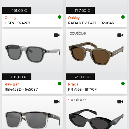
161,60 €
177,60 €
Oakley
Oakley
HSTN - 924207
RADAR EV PATH - 920846
109,60 €
320,00 €
Ray-Ban
Prada
RB4458D - 645087
PR A16S - 18T70F