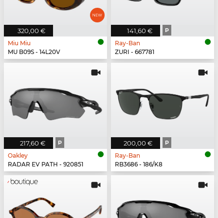
320,00 €
141,60 €
P
Miu Miu
Ray-Ban
MU B09S - 14L20V
ZURI - 667781
217,60 €
P
200,00 €
P
Oakley
Ray-Ban
RADAR EV PATH - 920851
RB3686 - 186/K8