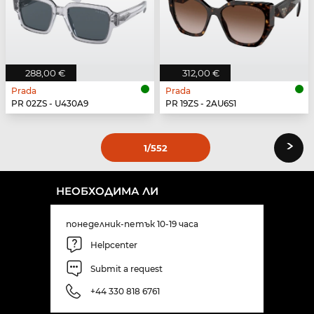
288,00 €
312,00 €
Prada
Prada
PR 02ZS - U430A9
PR 19ZS - 2AU6S1
›
1
/552
НЕОБХОДИМА ЛИ
понеделник-петък 10-19 часа
Helpcenter
Submit a request
+44 330 818 6761