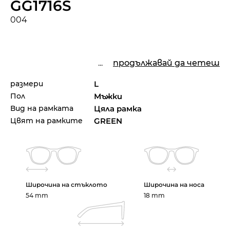
GG1716S
004
...
продължавай да четеш
размери
L
Пол
Мъжки
Вид на рамката
Цяла рамка
Цвят на рамките
GREEN
Широчина на стъклото
Широчина на носа
54 mm
18 mm