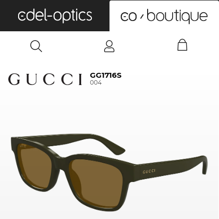
0
GG1716S
004