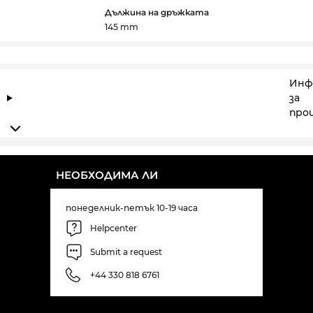
Дължина на дръжката
145 mm
Инф
за
про
НЕОБХОДИМА ЛИ
понеделник-петък 10-19 часа
Helpcenter
Submit a request
+44 330 818 6761