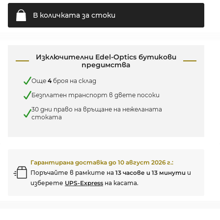
В количката за
стоки
Изключителни Edel-Optics бутикови
предимства
Още
4
броя на склад
Безплатен транспорт в двете посоки
30 дни право на връщане на нежеланата
стоката
Гарантирана доставка до
10 август 2026 г.
:
Поръчайте в рамките на
13 часове и 13 минути
и
изберете
UPS-Express
на касата.