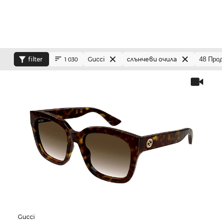
filter
Gucci
слънчеви очила
1 030
Gucci