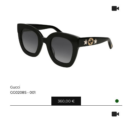
Gucci
GG0208S - 001
360,00 €