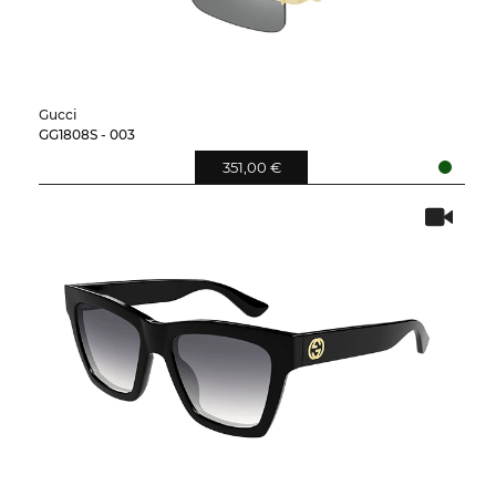
Gucci
GG1808S - 003
351,00 €