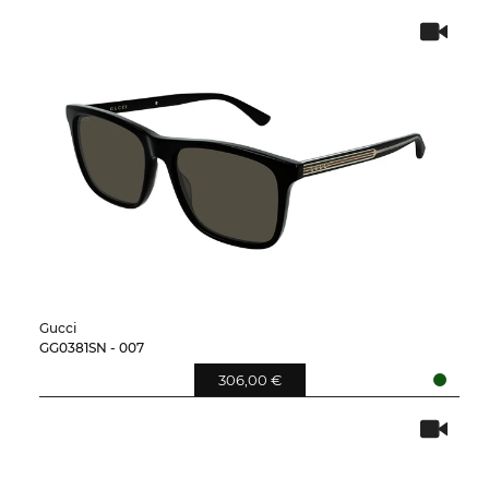
Gucci
GG0381SN - 007
306,00 €