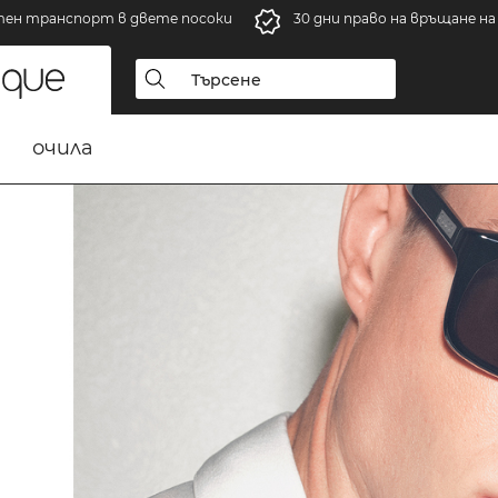
тен транспорт в двете посоки
30 дни право на връщане н
очила