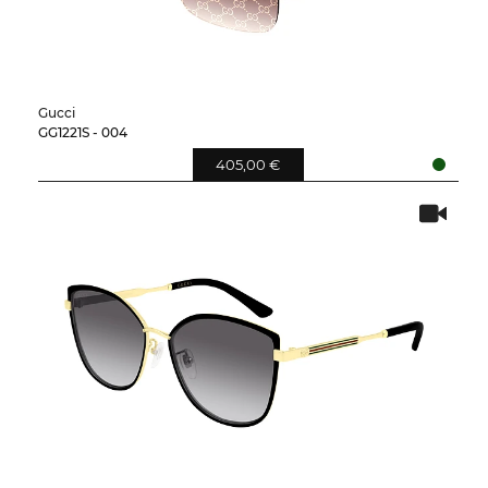
Gucci
GG1221S - 004
405,00 €