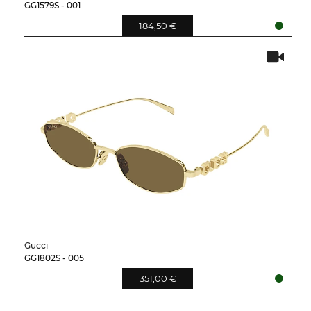
GG1579S - 001
184,50 €
Gucci
GG1802S - 005
351,00 €