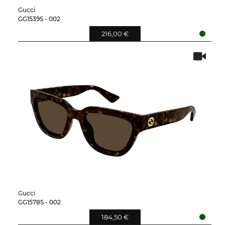
Gucci
GG1539S - 002
216,00 €
Gucci
GG1578S - 002
184,50 €