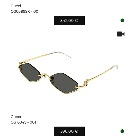
Gucci
GG0589SK - 001
342,00 €
Gucci
GG1604S - 001
396,00 €