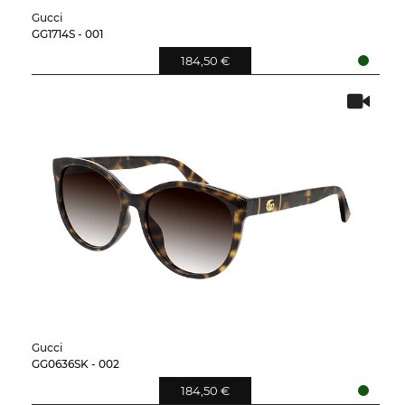
Gucci
GG1714S - 001
184,50 €
Gucci
GG0636SK - 002
184,50 €