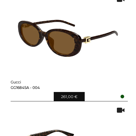
Gucci
GG1684SA - 004
261,00 €