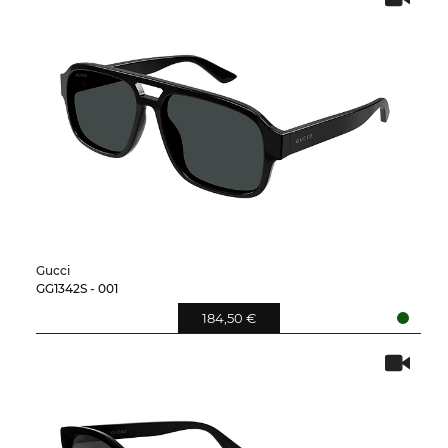
Gucci
GG1342S - 001
184,50 €