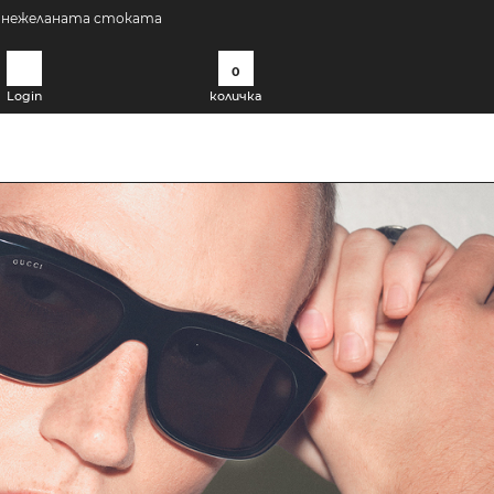
а нежеланата стоката
0
Login
количка