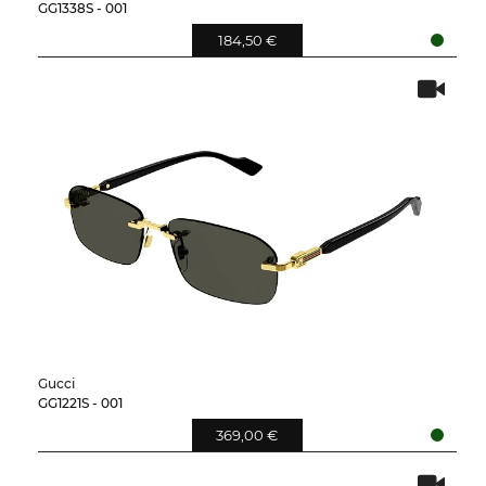
GG1338S - 001
184,50 €
Gucci
GG1221S - 001
369,00 €