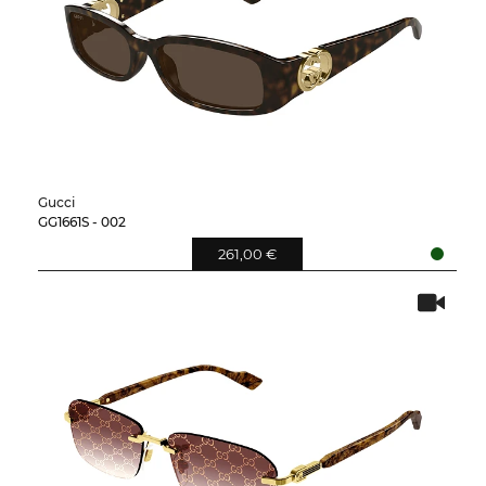
Gucci
GG1661S - 002
261,00 €