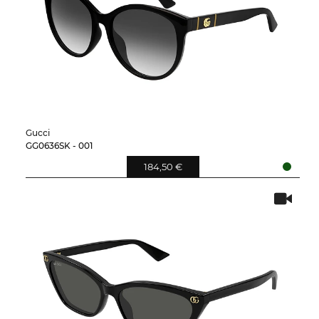
Gucci
GG0636SK - 001
184,50 €