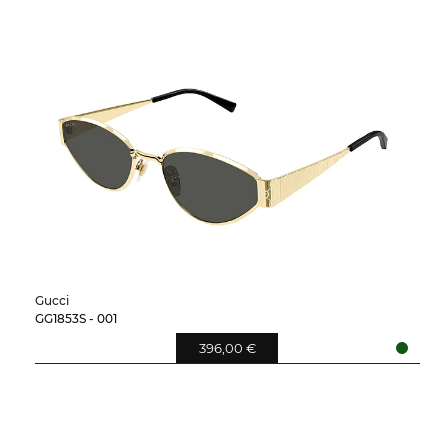
Gucci
GG1853S - 001
396,00 €