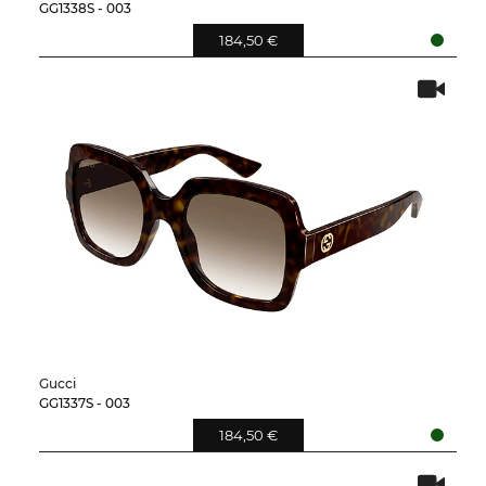
GG1338S - 003
184,50 €
Gucci
GG1337S - 003
184,50 €