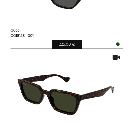
Gucci
GG1815S - 001
225,00 €