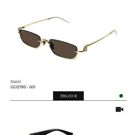
Gucci
GG1278S - 001
396,00 €