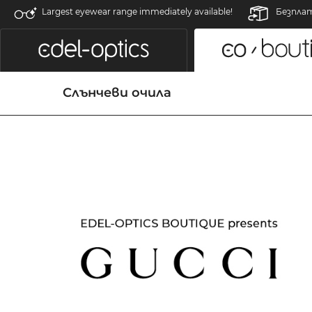
Largest eyewear range immediately available!
Безпла
Слънчеви очила