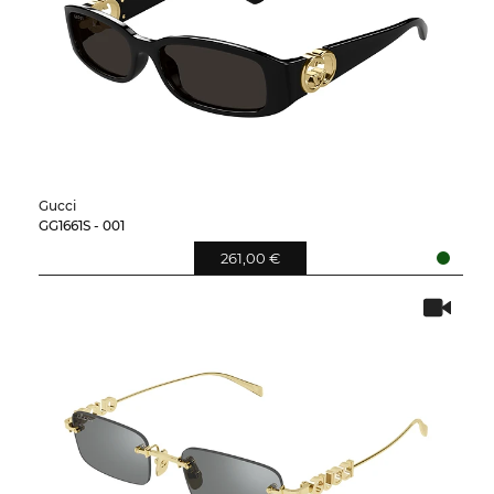
Gucci
GG1661S - 001
261,00 €