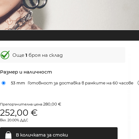
Още
1
броя на склад
Размер и наличност
53 mm
Готовност за доставка в рамките на 60 часове
280,00 €
Препоръчителна цена
252,00
€
вкл. 20.00% ДДС
В количката за
стоки