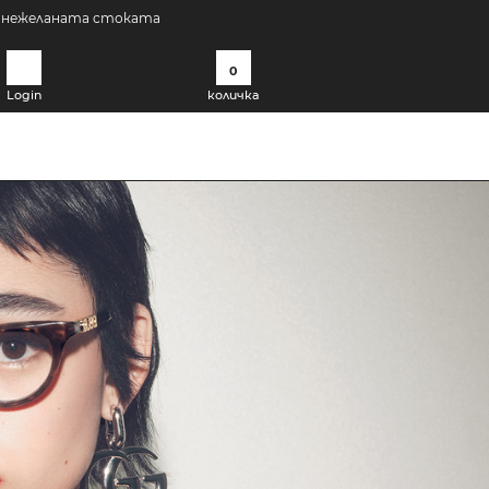
а нежеланата стоката
0
Login
количка