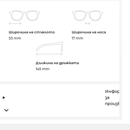
Широчина на стъклото
Широчина на носа
53 mm
17 mm
Дължина на дръжката
145 mm
Информац
за
производи