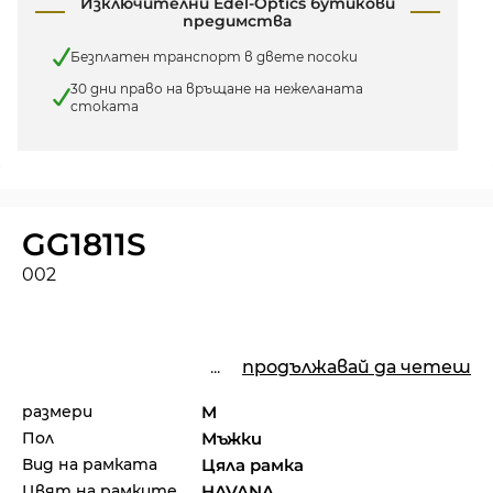
Изключителни Edel-Optics бутикови
предимства
Безплатен транспорт в двете посоки
30 дни право на връщане на нежеланата
стоката
GG1811S
002
...
продължавай да четеш
размери
M
Пол
Мъжки
Вид на рамката
Цяла рамка
Цвят на рамките
HAVANA