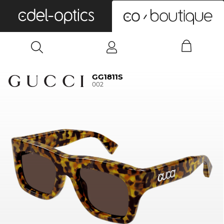
0
GG1811S
002