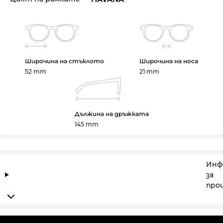
Широчина на стъклото
Широчина на носа
52 mm
21 mm
Дължина на дръжката
145 mm
Инф
за
про