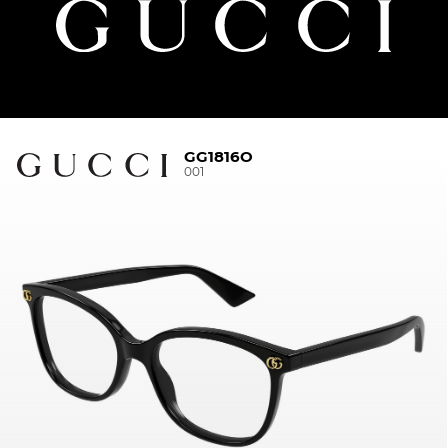
GG1816O
001