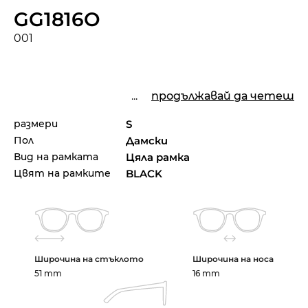
GG1816O
001
...
продължавай да четеш
размери
S
Пол
Дамски
Вид на рамката
Цяла рамка
Цвят на рамките
BLACK
Широчина на стъклото
Широчина на носа
51 mm
16 mm