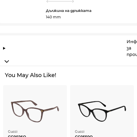
Дължина на дръжката
140 mm
Инф
за
про
You May Also Like!
Gucci
Gucci
GG0026O
GG0550O