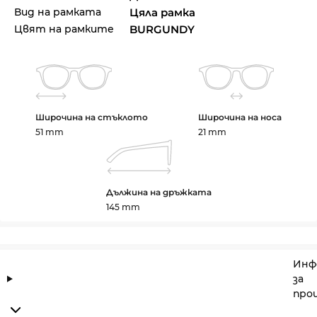
Вид на рамката
Цяла рамка
Цвят на рамките
BURGUNDY
Широчина на стъклото
Широчина на носа
51 mm
21 mm
Дължина на дръжката
145 mm
Инф
за
про