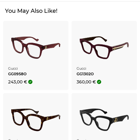
You May Also Like!
Gucci
Gucci
GG0958O
GG1302O
243,00 €
360,00 €