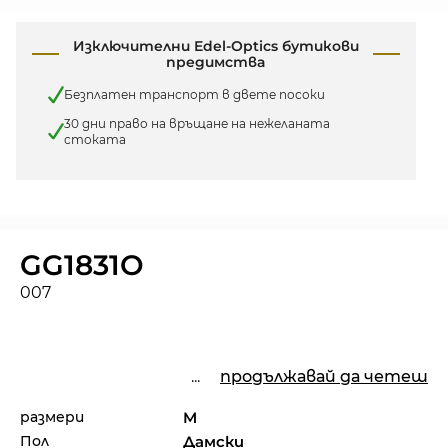
Изключителни Edel-Optics бутикови
предимства
Безплатен транспорт в двете посоки
30 дни право на връщане на нежеланата
стоката
GG1831O
007
...
продължавай да четеш
размери
M
Пол
Дамски