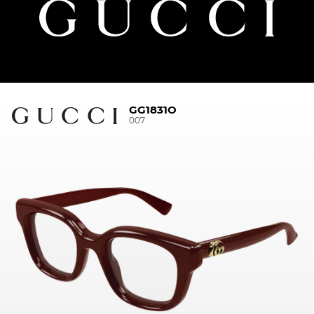
GG1831O
007