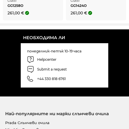
Gucci
Gucci
GG1258O
GG1424O
261,00 €
261,00 €
НЕОБХОДИМА ЛИ
понеделник-петък 10-19 часа
Helpcenter
Submit a request
+44 330 818 6761
Най-популярните ни марки слънчеви очила
Prada Слънчеви очила