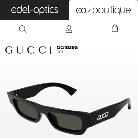
0
GG1839S
001