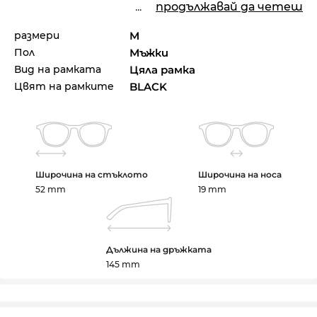
...
продължавай да четеш
размери
M
Пол
Мъжки
Вид на рамката
Цяла рамка
Цвят на рамките
BLACK
Широчина на стъклото
Широчина на носа
52 mm
19 mm
Дължина на дръжката
145 mm