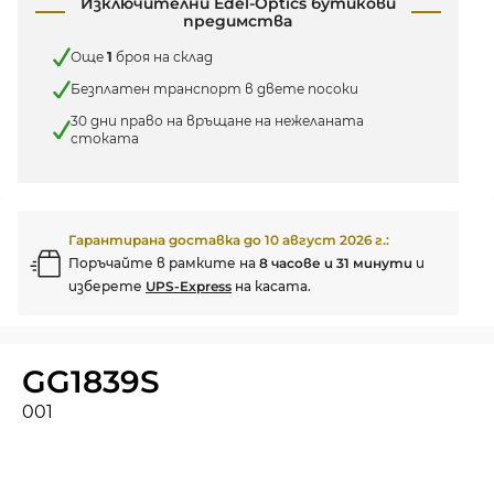
Изключителни Edel-Optics бутикови
предимства
Още
1
броя на склад
Безплатен транспорт в двете посоки
30 дни право на връщане на нежеланата
стоката
Гарантирана доставка до
10 август 2026 г.
:
Поръчайте в рамките на
8 часове и 31 минути
и
изберете
UPS-Express
на касата.
GG1839S
001