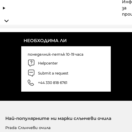
Инф
за
про
НЕОБХОДИМА ЛИ
понеделник-петък 10-19 часа
Helpcenter
Submit a request
+44 330 818 6761
Най-популярните ни марки слънчеви очила
Prada Слънчеви очила