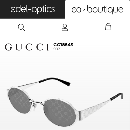
0
GG1854S
002