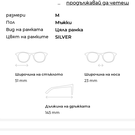
...
продължавай да четеш
размери
M
Пол
Мъжки
Вид на рамката
Цяла рамка
Цвят на рамките
SILVER
Широчина на стъклото
Широчина на носа
51 mm
23 mm
Дължина на дръжката
145 mm