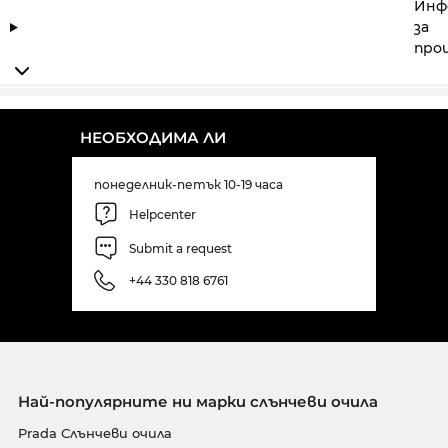
Инф
за
про
НЕОБХОДИМА ЛИ
понеделник-петък 10-19 часа
Helpcenter
Submit a request
+44 330 818 6761
Най-популярните ни марки слънчеви очила
Prada Слънчеви очила