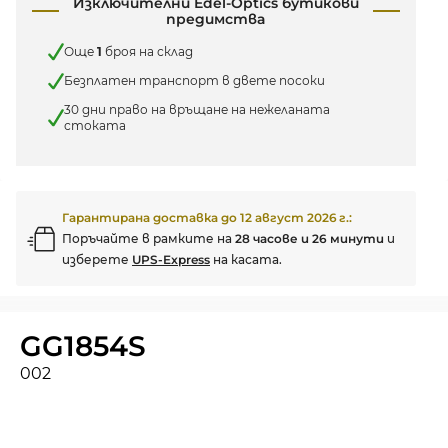
Изключителни Edel-Optics бутикови
предимства
Още
1
броя на склад
Безплатен транспорт в двете посоки
30 дни право на връщане на нежеланата
стоката
Гарантирана доставка до
12 август 2026 г.
:
Поръчайте в рамките на
28 часове и 26 минути
и
изберете
UPS-Express
на касата.
GG1854S
002