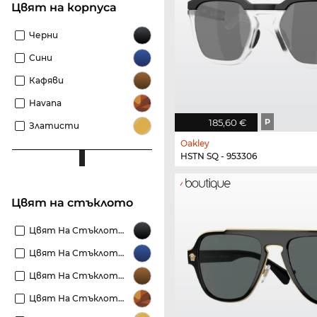
Цвят на корпуса
Черни
Сини
Кафяви
Havana
185,60 €
P
Златисти
Oakley
HSTN SQ - 953306
Цвят на стъклото
Цвят На Стъклото Черни
Цвят На Стъклото Сини
Цвят На Стъклото Кафяви
Цвят На Стъклото Цвят Хавана