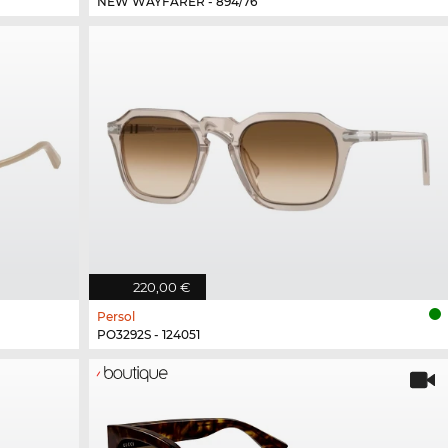
NEW WAYFARER - 894/76
220,00 €
Persol
PO3292S - 124051