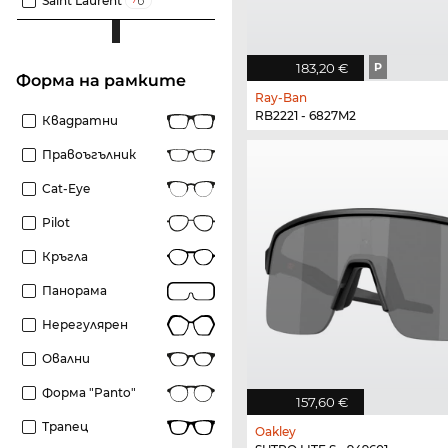
Saint Laurent
183,20 €
P
Форма на рамките
Ray-Ban
RB2221 - 6827M2
Квадратни
Правоъгълник
Cat-Eye
Pilot
Кръгла
Панорама
Нерегулярен
Овални
Форма "panto"
157,60 €
Трапец
Oakley