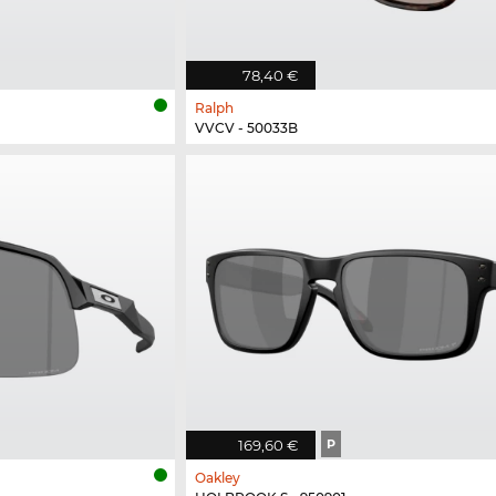
78,40 €
Ralph
VVCV - 50033B
169,60 €
P
Oakley