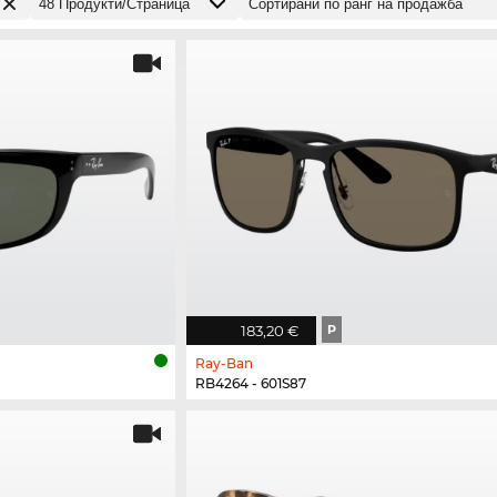
183,20 €
P
Ray-Ban
RB4264 - 601S87