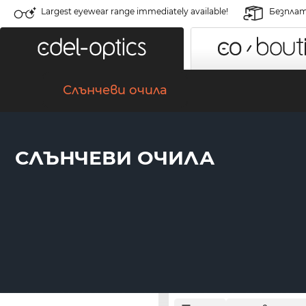
Largest eyewear range immediately available!
Безплат
Слънчеви очила
СЛЪНЧЕВИ ОЧИЛА