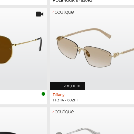
HOLBROOK S - 950901
288,00 €
Tiffany
TF3114 - 602111