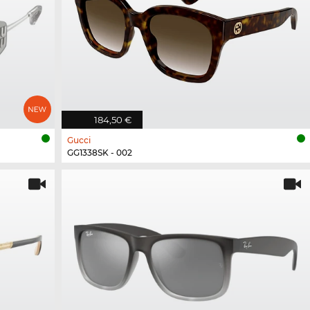
184,50 €
Gucci
GG1338SK - 002