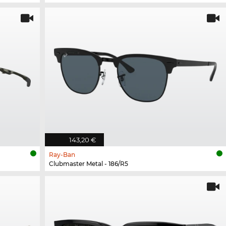
143,20 €
Ray-Ban
Clubmaster Metal - 186/R5