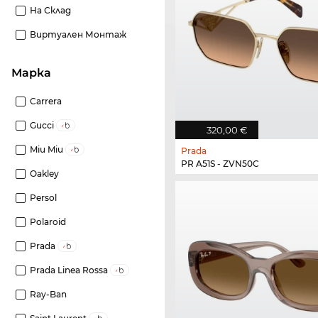
На Склад
Виртуален Монтаж
Марка
Carrera
Gucci
320,00 €
Miu Miu
Prada
PR A51S - ZVN50C
Oakley
Persol
Polaroid
Prada
Prada Linea Rossa
Ray-Ban