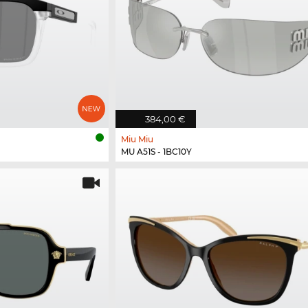
384,00 €
Miu Miu
MU A51S - 1BC10Y