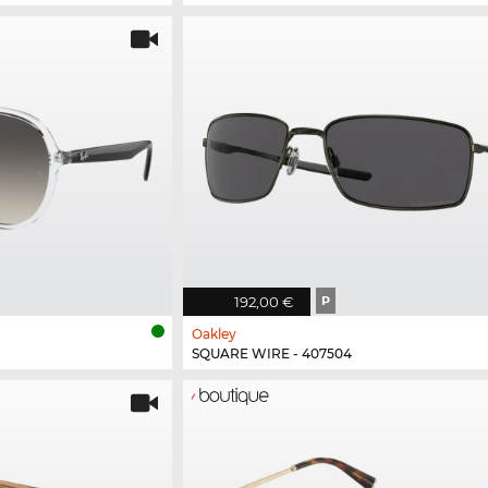
192,00 €
P
Oakley
SQUARE WIRE - 407504