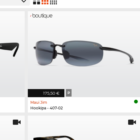
175,50 €
P
Maui Jim
Hookipa - 407-02