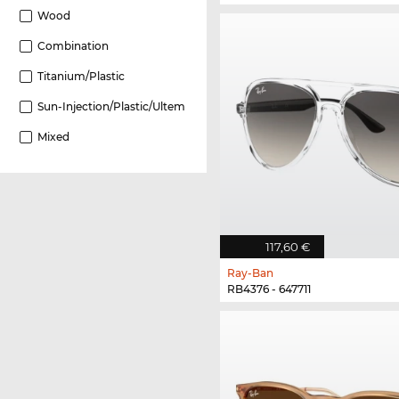
Wood
Combination
Titanium/plastic
Sun-Injection/plastic/Ultem
Mixed
117,60 €
Ray-Ban
RB4376 - 647711