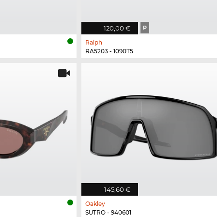
120,00 €
P
Ralph
RA5203 - 1090T5
145,60 €
Oakley
SUTRO - 940601