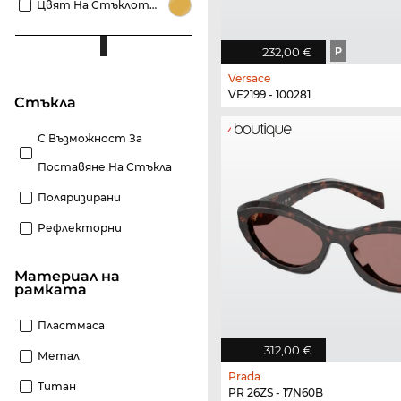
Цвят На Стъклото Златисти
232,00 €
P
Versace
VE2199 - 100281
стъкла
С Възможност За
Поставяне На Стъкла
Поляризирани
Рефлекторни
материал на
рамката
Пластмаса
312,00 €
Метал
Prada
Титан
PR 26ZS - 17N60B