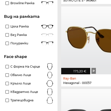
SUTRO LITE S - 949601
Browline Рамка
Вид на рамката
Цяла Рамка
Без Рамка
Полурамки
Face shape
С Форма На Сърце
175,20 €
P
Овално Лице
Ray-Ban
Hexagonal - 001/57
Кръгло Лице
Квадратно Лице
Трапецовидна