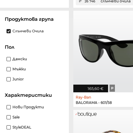
слънчеви очила
26 746
Продуктова група
Слънчеви Очила
Пол
Дамски
Мъжки
Junior
165,60 €
P
Характеристики
Ray-Ban
BALORAMA - 601/58
Нови Продукти
Sale
StyleDEAL