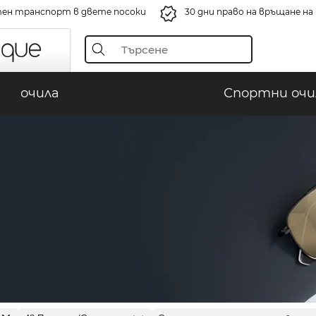
ен транспорт в двете посоки
30 дни право на връщане н
очила
Спортни очи