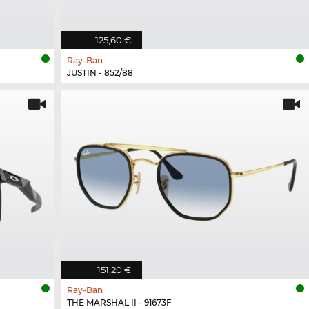
125,60 €
Ray-Ban
JUSTIN - 852/88
151,20 €
Ray-Ban
THE MARSHAL II - 91673F