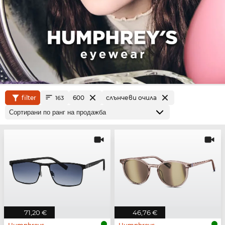
filter
600
слънчеви очила
163
71,20 €
46,76 €