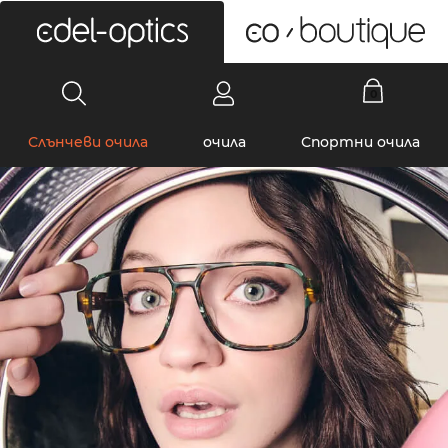
0
Слънчеви очила
очила
Спортни очила