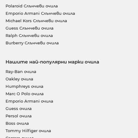
Polaroid Слънчеви очила
Emporio Armani Слънчеви очила
Michael Kors Слънчеви очила
Guess Слънчеви очила
Ralph Слънчеви очила
Burberry Слънчеви очила
Нашите най-популярни марки очила
Ray-Ban очила
Oakley очила
Humphreys очила
Marc O Polo очила
Emporio Armani очила
Guess очила
Persol очила
Boss очила
Tommy Hilfiger очила