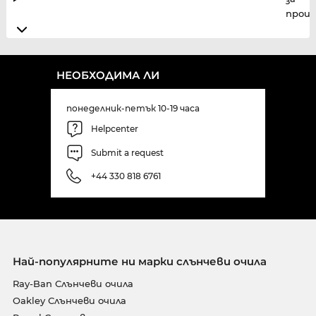
прои
НЕОБХОДИМА ЛИ
понеделник-петък 10-19 часа
Helpcenter
Submit a request
+44 330 818 6761
Най-популярните ни марки слънчеви очила
Ray-Ban Слънчеви очила
Oakley Слънчеви очила