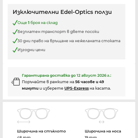
Изключителни Edel-Optics ползи
Още
1
броя на склад
Безплатен транспорт в двете посоки
30 дни право на връщане на нежеланата стоката
Изгодни цени
Гарантирана доставка до
12 август 2026 г.
:
Поръчайте в рамките на
56 часове и 49
минути
и изберете
UPS-Express
на касата.
Широчина на стъклото
Широчина на носа
48 mm
19 mm