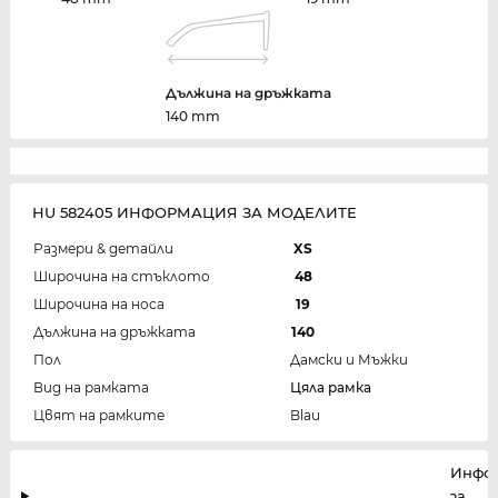
Дължина на дръжката
140 mm
HU 582405 ИНФОРМАЦИЯ ЗА МОДЕЛИТЕ
Размери & детайли
XS
Широчина на стъклото
48
Широчина на носа
19
Дължина на дръжката
140
Пол
Дамски и Мъжки
Вид на рамката
Цяла рамка
Цвят на рамките
Blau
Инфо
за