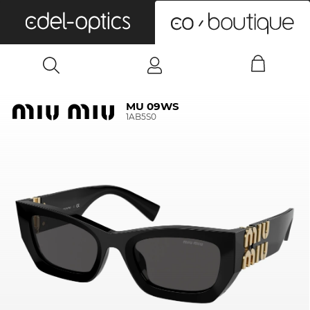
0
MU 09WS
1AB5S0