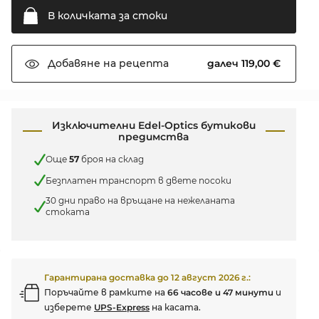
В количката за
стоки
далеч 119,00 €
Добавяне на
рецепта
Изключителни Edel-Optics бутикови
предимства
Още
57
броя на склад
Безплатен транспорт в двете посоки
30 дни право на връщане на нежеланата
стоката
Гарантирана доставка до
12 август 2026 г.
:
Поръчайте в рамките на
66 часове и 47 минути
и
изберете
UPS-Express
на касата.