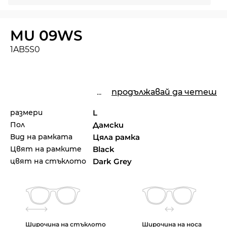
MU 09WS
1AB5S0
...
продължавай да четеш
размери
L
Пол
Дамски
Вид на рамката
Цяла рамка
Цвят на рамките
Black
цвят на стъклото
Dark Grey
Широчина на стъклото
Широчина на носа