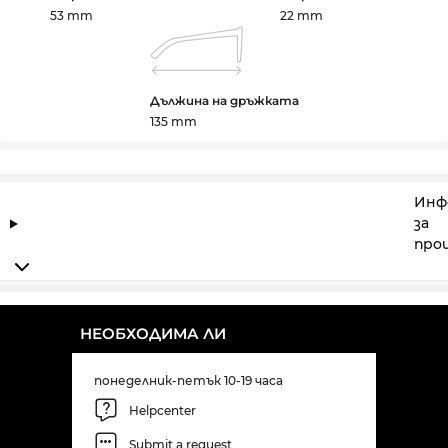
53 mm
22 mm
Дължина на дръжката
135 mm
Инф
за
про
НЕОБХОДИМА ЛИ
понеделник-петък 10-19 часа
Helpcenter
Submit a request