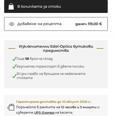
В количката за
стоки
далеч 119,00 €
Добавяне на
рецепта
Изключителни Edel-Optics бутикови
предимства
Още
58
броя на склад
Безплатен транспорт в двете посоки
30 дни право на връщане на нежеланата
стоката
Гарантирана доставка до
10 август 2026 г.
:
Поръчайте в рамките на
12 часове и 3 минути
и
изберете
UPS-Express
на касата.