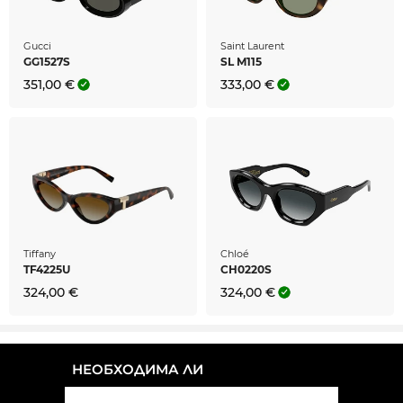
Gucci
Saint Laurent
GG1527S
SL M115
351,00 €
333,00 €
Tiffany
Chloé
TF4225U
CH0220S
324,00 €
324,00 €
НЕОБХОДИМА ЛИ