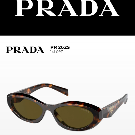
PR 26ZS
14L09Z