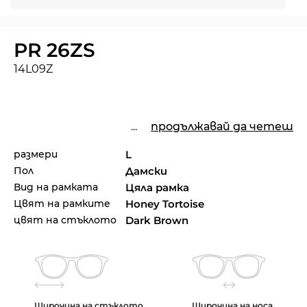
PR 26ZS
14L09Z
...
продължавай да четеш
размери
L
Пол
Дамски
Вид на рамката
Цяла рамка
Цвят на рамките
Honey Tortoise
цвят на стъклото
Dark Brown
Широчина на стъклото
Широчина на носа