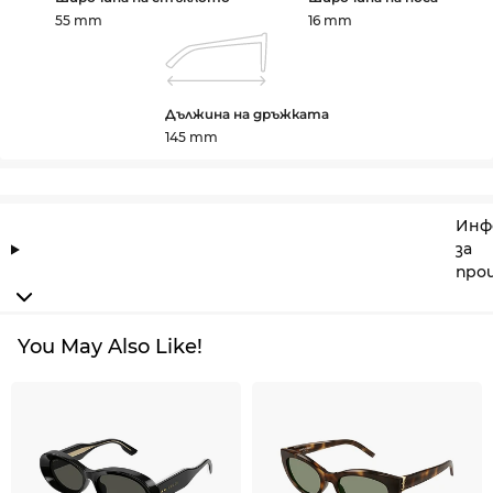
55 mm
16 mm
Дължина на дръжката
145 mm
Инф
за
про
You May Also Like!