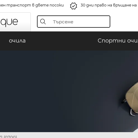
ен транспорт в двете посоки
30 дни право на връщане н
очила
Спортни очи
1 (0700)