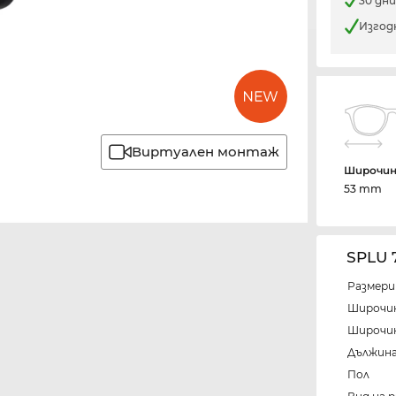
30 дн
Изгод
Виртуален монтаж
Широчин
53 mm
SPLU
Размери
Широчи
Широчин
Дължина
Пол