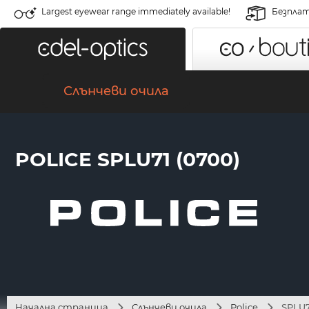
Largest eyewear range immediately available!
Безплат
Слънчеви очила
POLICE SPLU71 (0700)
Начална страница
Слънчеви очила
Police
SPLU7