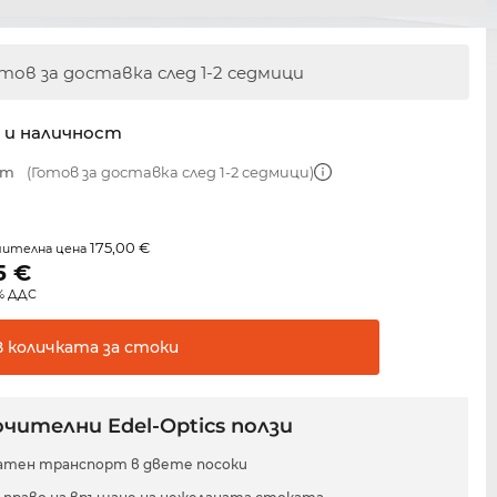
тов за доставка след 1-2 седмици
 и наличност
mm
(Готов за доставка след 1-2 седмици)
175,00 €
чителна цена
5
€
0% ДДС
В количката за
стоки
чителни Edel-Optics ползи
атен транспорт в двете посоки