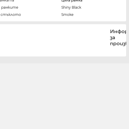
рамката
Цяла рамка
а рамките
Shiny Black
а стъклото
Smoke
Инфор
за
произ