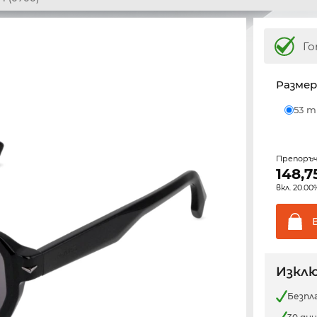
Го
Размер
53 
Препоръ
148,7
вкл. 20.0
Изклю
Безпл