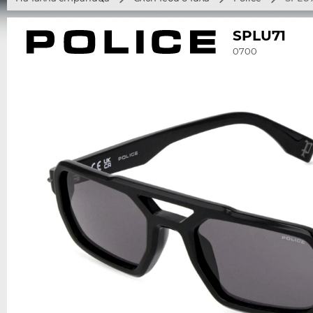
SPLU71
0700