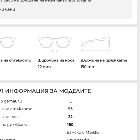
и право на връщане на нежеланата стоката
ни цени
а на стъклото
Широчина на носа
Дължина на дръжката
22 mm
150 mm
 71 ИНФОРМАЦИЯ ЗА МОДЕЛИТЕ
 & детайли
L
на на стъклото
53
а на носа
22
 на дръжката
150
Дамски и Мъжки