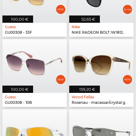
100,00 €
52,65 €
Guess
Nike
GU00308 - 33F
NIKE RADEON BOLT IW1812X - 010
100,00 €
159,20 €
Guess
Wood Fellas
GU00308 - 10B
Rosenau - macassar/crystal gold