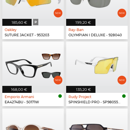
185,60 €
P
199,20 €
Oakley
Ray-Ban
SUTURE JACKET - 953203
OLYMPIAN I DELUXE - 928040
168,00 €
135,20 €
Emporio Armani
Rudy Project
EA4274BU - 50171W
SPINSHIELD PRO - SP980558-N000