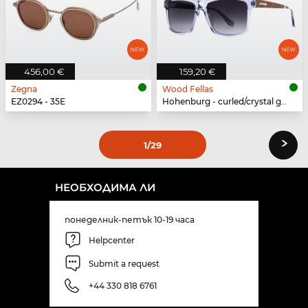
456,00 €
159,20 €
Zegna
Wood Fellas
EZ0294 - 35E
Hohenburg - curled/crystal grey
›
1
/29
НЕОБХОДИМА ЛИ
понеделник-петък 10-19 часа
Helpcenter
Submit a request
+44 330 818 6761