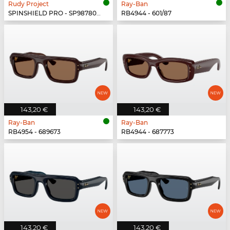
Rudy Project
Ray-Ban
SPINSHIELD PRO - SP987806-N000
RB4944 - 601/87
143,20 €
143,20 €
Ray-Ban
Ray-Ban
RB4954 - 689673
RB4944 - 687773
143,20 €
143,20 €