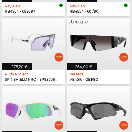
Ray-Ban
Ray-Ban
RB4954 - 689587
RB4954 - 601/80
175,20 €
264,00 €
Rudy Project
Versace
SPINSHIELD PRO - SP987569-N000
VE4516 - GB1/8G