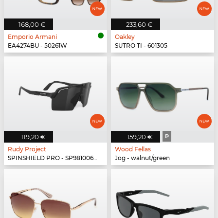
168,00 €
233,60 €
Emporio Armani
Oakley
EA4274BU - 50261W
SUTRO TI - 601305
119,20 €
159,20 €
P
Rudy Project
Wood Fellas
SPINSHIELD PRO - SP981006-N000
Jog - walnut/green