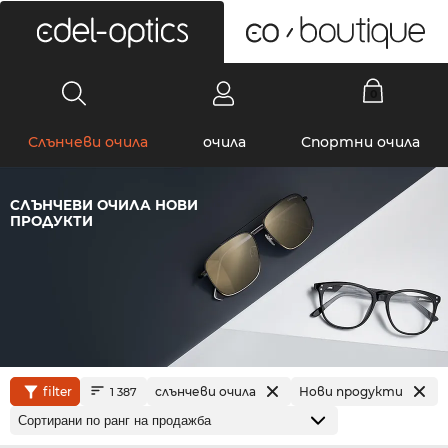
0
Слънчеви очила
очила
Спортни очила
СЛЪНЧЕВИ ОЧИЛА НОВИ
ПРОДУКТИ
filter
слънчеви очила
Нови продукти
1 387