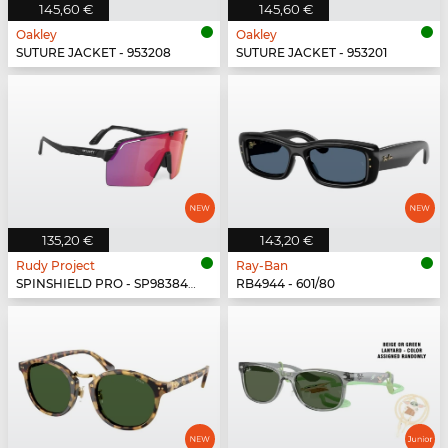
145,60 €
145,60 €
Oakley
Oakley
SUTURE JACKET - 953208
SUTURE JACKET - 953201
135,20 €
143,20 €
Rudy Project
Ray-Ban
SPINSHIELD PRO - SP983842-N000
RB4944 - 601/80