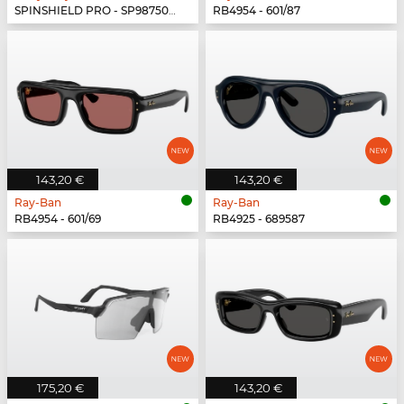
SPINSHIELD PRO - SP987502-N000
RB4954 - 601/87
143,20 €
143,20 €
Ray-Ban
Ray-Ban
RB4954 - 601/69
RB4925 - 689587
175,20 €
143,20 €