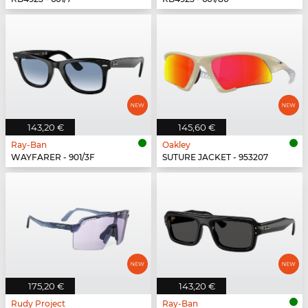
143,20 €
145,60 €
Ray-Ban
Oakley
WAYFARER - 901/3F
SUTURE JACKET - 953207
175,20 €
143,20 €
Rudy Project
Ray-Ban