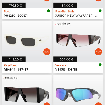
176,80 €
84,00 €
Polo
Ray-Ban Kids
PH4230 - 500471
JUNIOR NEW WAYFARER - 722871
143,20 €
264,00 €
Ray-Ban
Versace
RB4944 - 687487
VE4516 - 108/3B