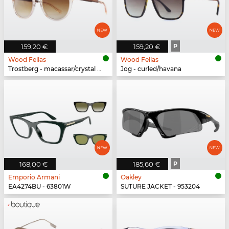
159,20 €
159,20 €
P
Wood Fellas
Wood Fellas
Trostberg - macassar/crystal gold
Jog - curled/havana
168,00 €
185,60 €
P
Emporio Armani
Oakley
EA4274BU - 63801W
SUTURE JACKET - 953204