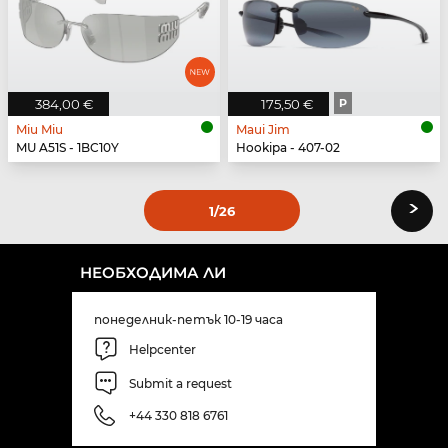
384,00 €
175,50 €
P
Miu Miu
Maui Jim
MU A51S - 1BC10Y
Hookipa - 407-02
›
1
/26
НЕОБХОДИМА ЛИ
понеделник-петък 10-19 часа
Helpcenter
Submit a request
+44 330 818 6761