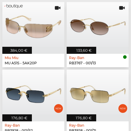
384,00 €
133,60 €
Miu Miu
Ray-Ban
MU A51S - 5AK20P
RB3767 - 001/13
176,80 €
176,80 €
Ray-Ban
Ray-Ban
RB3928 - 001/S2
RB3928 - 001/7I