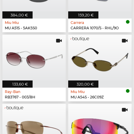
384,00 €
159,20 €
Miu Miu
Carrera
MU A51S - 5AK5S0
CARRERA 1070/S - RHL/9O
133,60 €
320,00 €
Ray-Ban
Miu Miu
RB3767 - 003/8H
MU A54S - 26C09Z