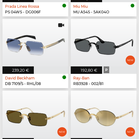
Prada Linea Rossa
Miu Miu
PS 04WS - DG006F
MU A54S - 5AK04O
239,20 €
192,80 €
P
David Beckham
Ray-Ban
DB 7109/S - RHL/08
RB3928 - 002/81