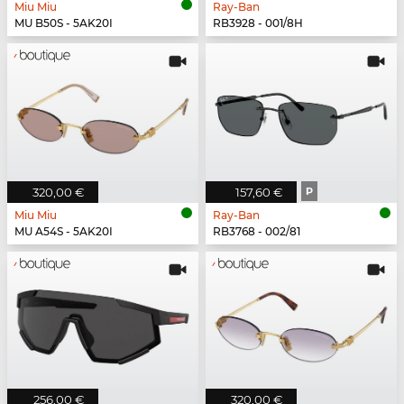
Miu Miu
Ray-Ban
MU B50S - 5AK20I
RB3928 - 001/8H
320,00 €
157,60 €
P
Miu Miu
Ray-Ban
MU A54S - 5AK20I
RB3768 - 002/81
256,00 €
320,00 €