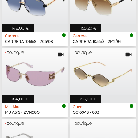
148,00 €
159,20 €
Carrera
Carrera
CARRERA 1066/S - 7C5/08
CARRERA 1054/S - 2M2/86
384,00 €
396,00 €
Miu Miu
Gucci
MU A51S - ZVN90O
GG1604S - 003