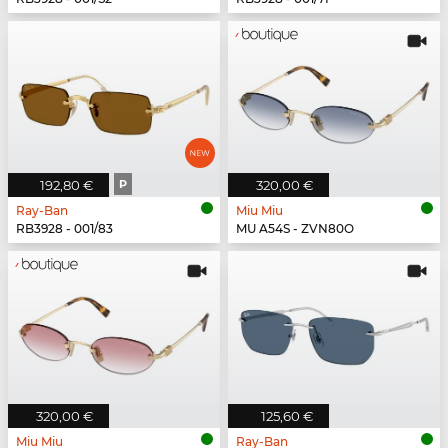
192,80 €
P
320,00 €
Ray-Ban
Miu Miu
RB3928 - 001/83
MU A54S - ZVN80O
320,00 €
125,60 €
Miu Miu
Ray-Ban