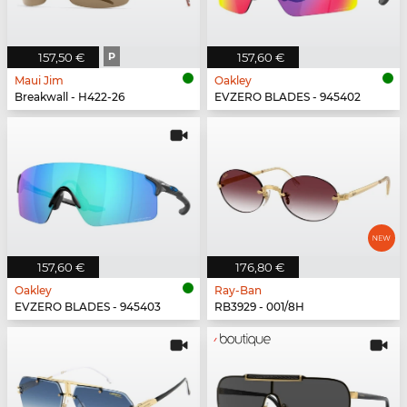
157,50 €
P
157,60 €
Maui Jim
Oakley
Breakwall - H422-26
EVZERO BLADES - 945402
157,60 €
176,80 €
Oakley
Ray-Ban
EVZERO BLADES - 945403
RB3929 - 001/8H