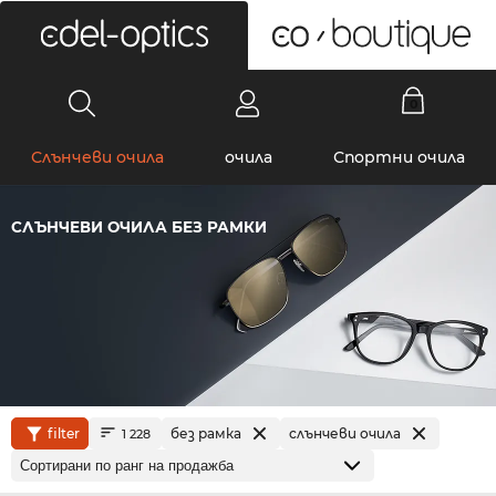
0
Слънчеви очила
очила
Спортни очила
СЛЪНЧЕВИ ОЧИЛА БЕЗ РАМКИ
filter
без рамка
слънчеви очила
1 228