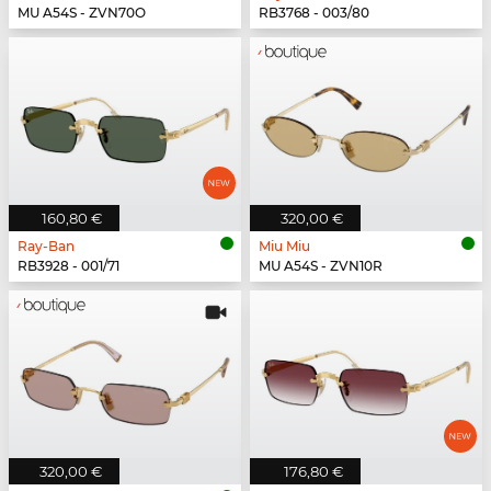
MU A54S - ZVN70O
RB3768 - 003/80
160,80 €
320,00 €
Ray-Ban
Miu Miu
RB3928 - 001/71
MU A54S - ZVN10R
320,00 €
176,80 €