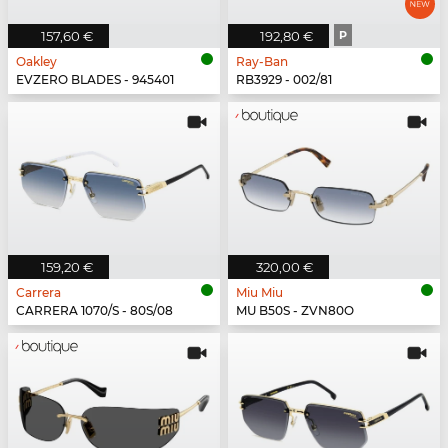
157,60 €
192,80 €
P
Oakley
Ray-Ban
EVZERO BLADES - 945401
RB3929 - 002/81
159,20 €
320,00 €
Carrera
Miu Miu
CARRERA 1070/S - 80S/08
MU B50S - ZVN80O