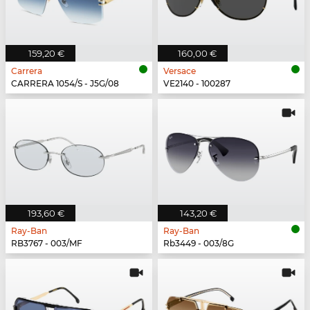
159,20 €
160,00 €
Carrera
Versace
CARRERA 1054/S - J5G/08
VE2140 - 100287
193,60 €
143,20 €
Ray-Ban
Ray-Ban
RB3767 - 003/MF
Rb3449 - 003/8G