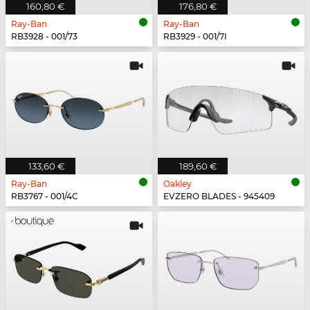
160,80 €
176,80 €
Ray-Ban
Ray-Ban
RB3928 - 001/73
RB3929 - 001/7I
133,60 €
189,60 €
Ray-Ban
Oakley
RB3767 - 001/4C
EVZERO BLADES - 945409