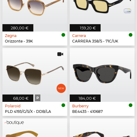
280,00 €
159,20 €
Zegna
Carrera
Orizzonte - 39K
CARRERA 358/S - 71C/UK
68,00 €
P
184,00 €
Polaroid
Burberry
PLD 4193/G/S/X - DDB/LA
BE4435 - 410687