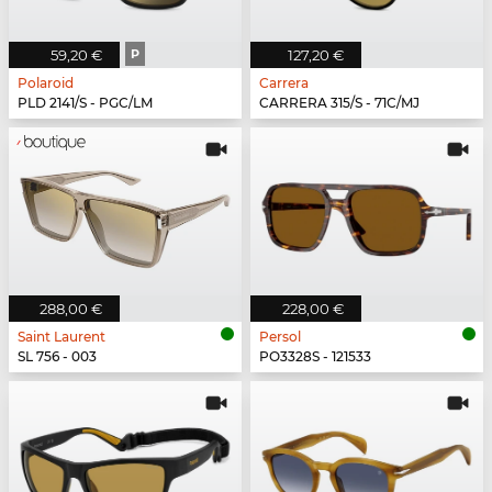
59,20 €
P
127,20 €
Polaroid
Carrera
PLD 2141/S - PGC/LM
CARRERA 315/S - 71C/MJ
288,00 €
228,00 €
Saint Laurent
Persol
SL 756 - 003
PO3328S - 121533