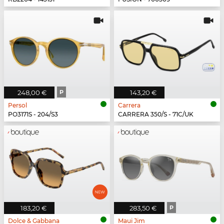
248,00 €
P
143,20 €
Persol
Carrera
PO3171S - 204/S3
CARRERA 350/S - 71C/UK
183,20 €
283,50 €
P
Dolce & Gabbana
Maui Jim