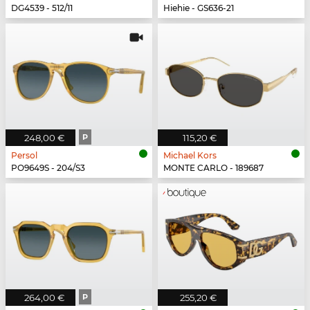
DG4539 - 512/11
Hiehie - GS636-21
248,00 €
P
115,20 €
Persol
Michael Kors
PO9649S - 204/S3
MONTE CARLO - 189687
264,00 €
P
255,20 €