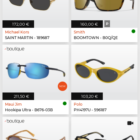
172,00 €
160,00 €
P
Michael Kors
Smith
SAINT MARTIN - 189687
BOOMTOWN - B0Q/QE
211,50 €
103,20 €
Maui Jim
Polo
Hookipa Ultra - B676-03B
PH4197U - 596187