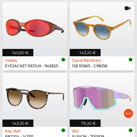
145,60 €
143,20 €
Oakley
David Beckham
EYEJACKET REDUX - 943825
DB 1036/S - C9B/08
143,20 €
79,20 €
Ray-Ban
Bliz
RB2204 - 143151
FUSION - 700509