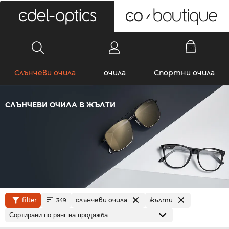
0
Слънчеви очила
очила
Спортни очила
СЛЪНЧЕВИ ОЧИЛА В ЖЪЛТИ
filter
слънчеви очила
жълти
349