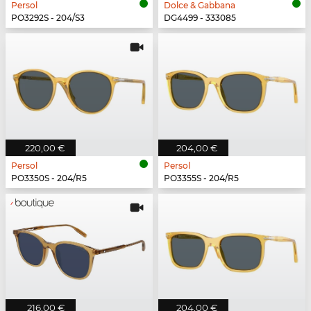
Persol
Dolce & Gabbana
PO3292S - 204/S3
DG4499 - 333085
220,00 €
204,00 €
Persol
Persol
PO3350S - 204/R5
PO3355S - 204/R5
216,00 €
204,00 €