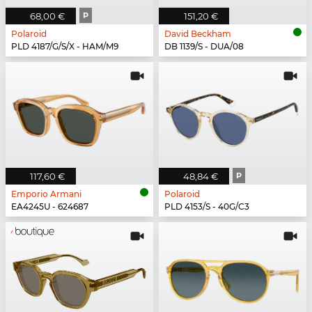
68,00 €
P
151,20 €
Polaroid
David Beckham
PLD 4187/G/S/X - HAM/M9
DB 1139/S - DUA/08
117,60 €
48,84 €
P
Emporio Armani
Polaroid
EA4245U - 624687
PLD 4153/S - 40G/C3