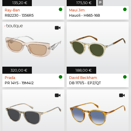
135,20 €
175,50 €
P
Ray-Ban
Maui Jim
RB2230 - 1356R5
Hauoli - H665-16B
320,00 €
188,00 €
Prada
David Beckham
PR 14YS - 19M4I2
DB 1171/S - EPZ/QT