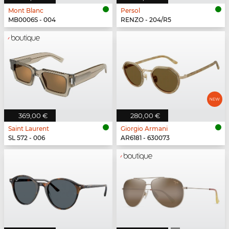
Mont Blanc
Persol
MB0006S - 004
RENZO - 204/R5
369,00 €
280,00 €
Saint Laurent
Giorgio Armani
SL 572 - 006
AR6181 - 630073