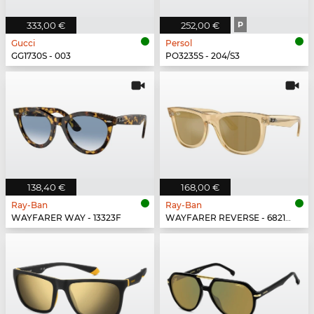
333,00 €
252,00 €
P
Gucci
Persol
GG1730S - 003
PO3235S - 204/S3
138,40 €
168,00 €
Ray-Ban
Ray-Ban
WAYFARER WAY - 13323F
WAYFARER REVERSE - 68215A