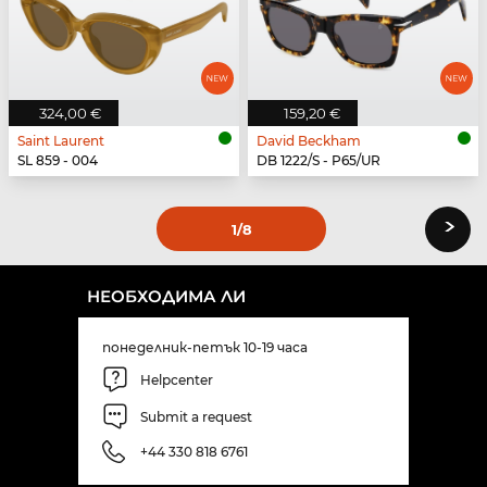
324,00 €
159,20 €
Saint Laurent
David Beckham
SL 859 - 004
DB 1222/S - P65/UR
›
1
/8
НЕОБХОДИМА ЛИ
понеделник-петък 10-19 часа
Helpcenter
Submit a request
+44 330 818 6761