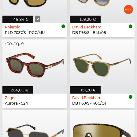
48,84 €
P
159,20 €
Polaroid
David Beckham
PLD 7037/S - PGC/MU
DB 1198/S - B4L/08
264,00 €
151,20 €
Zegna
David Beckham
Aurora - 52N
DB 1160/S - 40G/QT