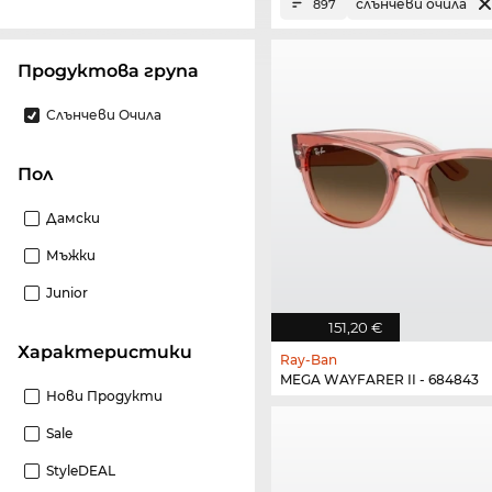
слънчеви очила
897
Продуктова група
Слънчеви Очила
Пол
Дамски
Мъжки
Junior
151,20 €
Характеристики
Ray-Ban
MEGA WAYFARER II - 684843
Нови Продукти
Sale
StyleDEAL