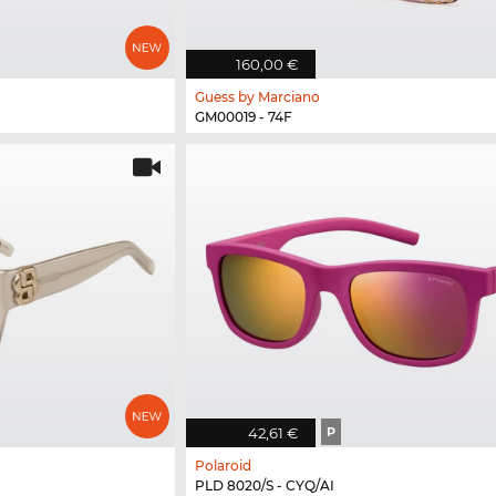
160,00 €
Guess by Marciano
GM00019 - 74F
42,61 €
P
Polaroid
PLD 8020/S - CYQ/AI