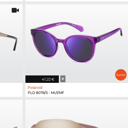
41,22 €
P
Polaroid
PLD 8076/S - MU1/MF