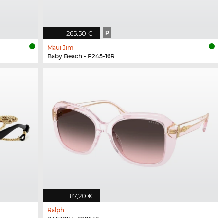
265,50 €
P
Maui Jim
Baby Beach - P245-16R
87,20 €
Ralph