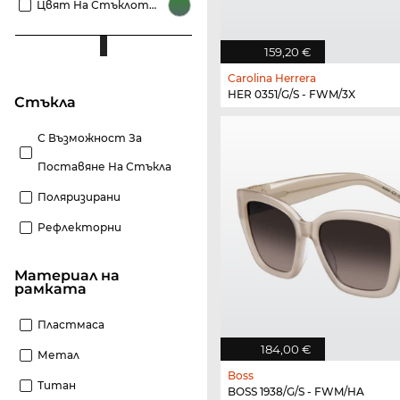
Цвят На Стъклото Зелени
159,20 €
Carolina Herrera
HER 0351/G/S - FWM/3X
стъкла
С Възможност За
Поставяне На Стъкла
Поляризирани
Рефлекторни
материал на
рамката
Пластмаса
184,00 €
Метал
Boss
Титан
BOSS 1938/G/S - FWM/HA