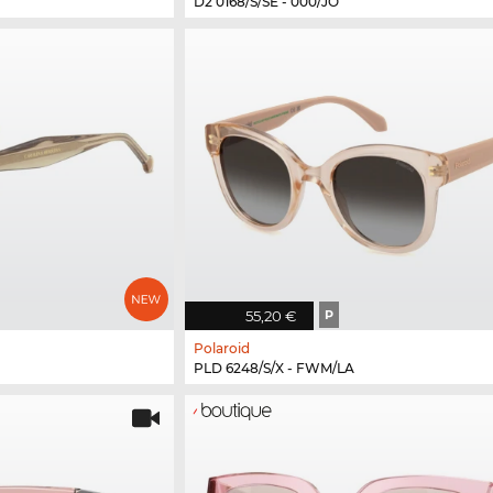
D2 0168/S/SE - 000/JO
55,20 €
P
Polaroid
PLD 6248/S/X - FWM/LA