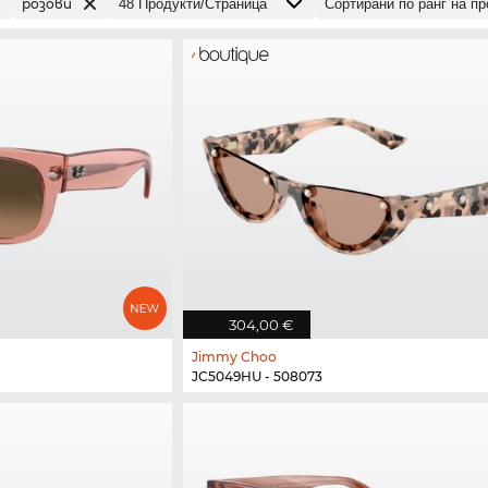
розови
304,00 €
Jimmy Choo
JC5049HU - 508073