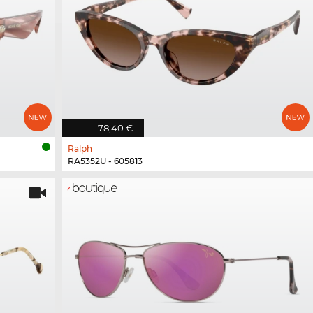
78,40 €
Ralph
RA5352U - 605813