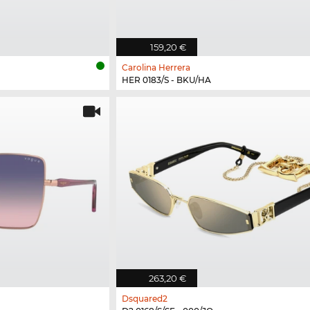
159,20 €
Carolina Herrera
HER 0183/S - BKU/HA
263,20 €
Dsquared2