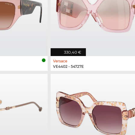
330,40 €
Versace
VE4402 - 54727E