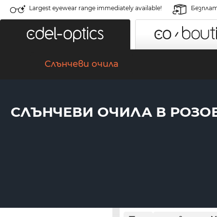
Largest eyewear range immediately available!
Безплат
Слънчеви очила
СЛЪНЧЕВИ ОЧИЛА В РОЗОВ