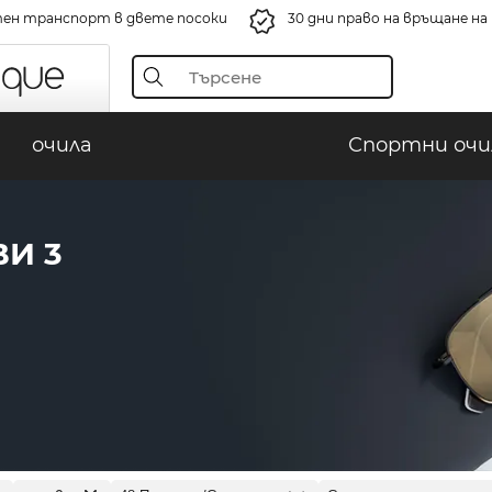
ен транспорт в двете посоки
30 дни право на връщане н
очила
Спортни очи
И 3