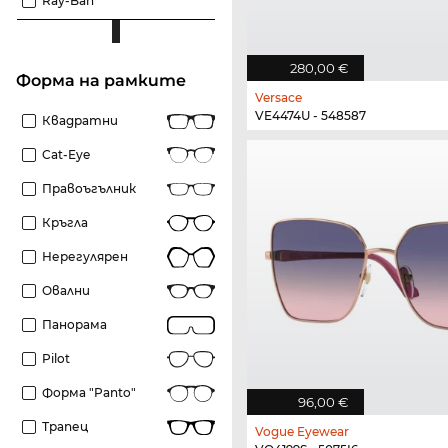
Ray-Ban
280,00 €
Форма на рамките
Versace
VE4474U - 548587
Квадратни
Cat-Eye
Правоъгълник
Кръгла
Нерегулярен
Овални
Панорама
Pilot
Форма "panto"
96,00 €
Трапец
Vogue Eyewear