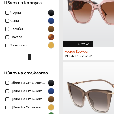
Цвят на корпуса
Черни
Сини
Кафяви
Havana
87,20 €
Златисти
Vogue Eyewear
VO5409S - 282813
Цвят на стъклото
Цвят На Стъклото Черни
Цвят На Стъклото Сини
Цвят На Стъклото Кафяви
Цвят На Стъклото Златисти