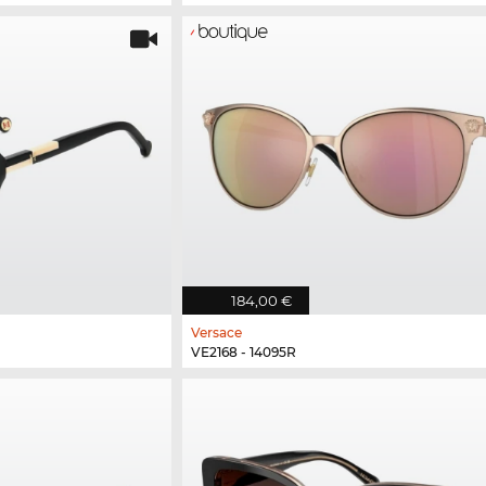
184,00 €
Versace
VE2168 - 14095R