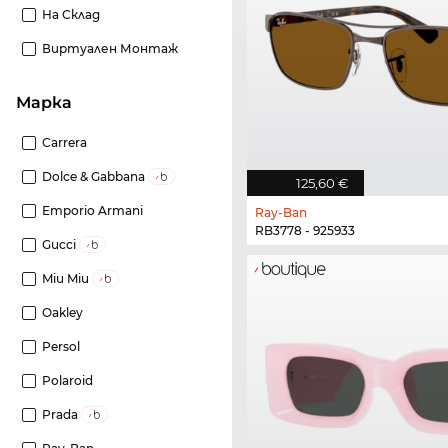
На Склад
Виртуален Монтаж
Марка
Carrera
Dolce & Gabbana
125,60 €
Emporio Armani
Ray-Ban
RB3778 - 925933
Gucci
Miu Miu
Oakley
Persol
Polaroid
Prada