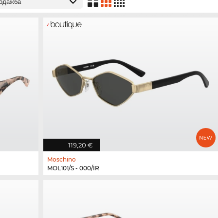
119,20 €
Moschino
MOL101/S - 000/IR