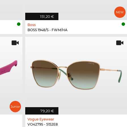
151,20 €
Boss
BOSS 1948/S - FWM/HA
79,20 €
Vogue Eyewear
VO4279S - 5152E8