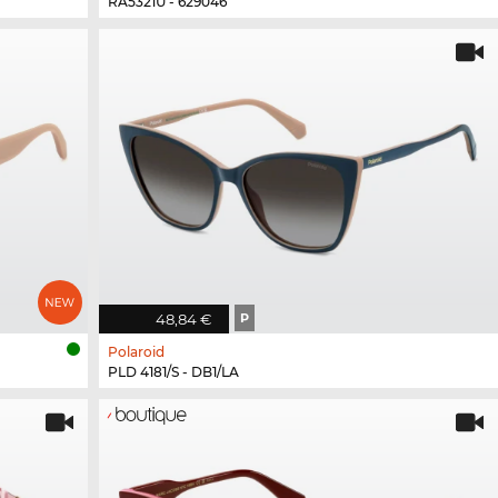
RA5321U - 629046
48,84 €
P
Polaroid
PLD 4181/S - DB1/LA