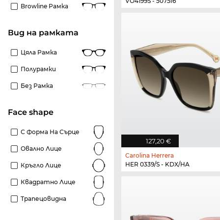
VO4199S - 5075I6
Browline Рамка
Вид на рамката
Цяла Рамка
Полурамки
Без Рамка
Face shape
С Форма На Сърце
127,20 €
Овално Лице
Carolina Herrera
HER 0339/S - KDX/HA
Кръгло Лице
Квадратно Лице
Трапецовидна