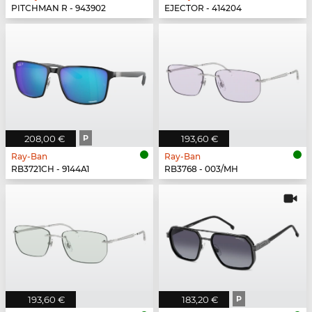
PITCHMAN R - 943902
EJECTOR - 414204
208,00 €
P
193,60 €
Ray-Ban
Ray-Ban
RB3721CH - 9144A1
RB3768 - 003/MH
193,60 €
183,20 €
P