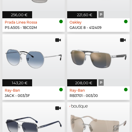
256,00 €
221,60 €
P
Prada Linea Rossa
Oakley
PS A50S - 1BC02M
GAUGE 8 - 412409
143,20 €
208,00 €
P
Ray-Ban
Ray-Ban
JACK - 003/3F
RB3701 - 003/J0