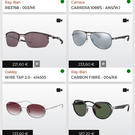
Ray-Ban
Carrera
RB3768 - 003/M1
CARRERA 1069/S - ANS/WJ
221,60 €
P
233,60 €
P
Oakley
Ray-Ban
WIRE TAP 2.0 - 414505
CARBON FIBRE - 004/K6
133,60 €
187,20 €