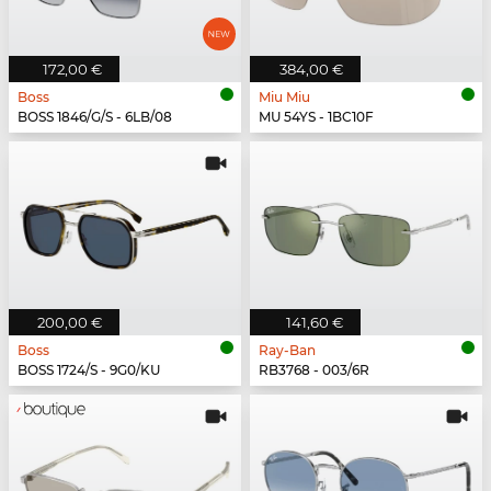
172,00 €
384,00 €
Boss
Miu Miu
BOSS 1846/G/S - 6LB/08
MU 54YS - 1BC10F
200,00 €
141,60 €
Boss
Ray-Ban
BOSS 1724/S - 9G0/KU
RB3768 - 003/6R