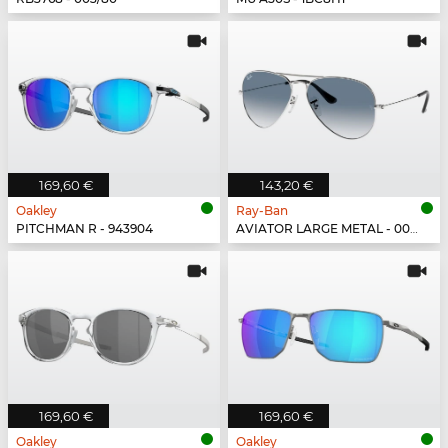
169,60 €
143,20 €
Oakley
Ray-Ban
PITCHMAN R - 943904
AVIATOR LARGE METAL - 003/3F
169,60 €
169,60 €
Oakley
Oakley