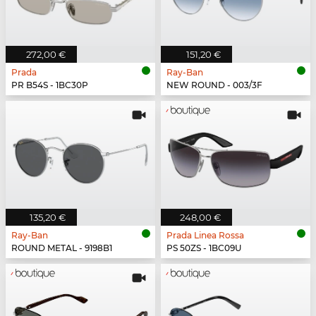
272,00 €
151,20 €
Prada
Ray-Ban
PR B54S - 1BC30P
NEW ROUND - 003/3F
135,20 €
248,00 €
Ray-Ban
Prada Linea Rossa
ROUND METAL - 9198B1
PS 50ZS - 1BC09U