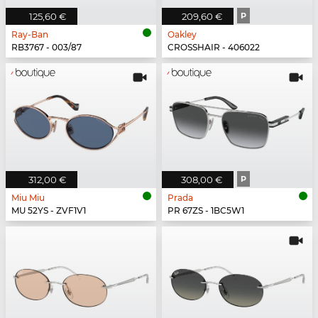
125,60 €
209,60 €
P
Ray-Ban
Oakley
RB3767 - 003/87
CROSSHAIR - 406022
312,00 €
308,00 €
P
Miu Miu
Prada
MU 52YS - ZVF1V1
PR 67ZS - 1BC5W1