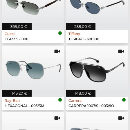
369,00 €
288,00 €
Gucci
Tiffany
GG1221S - 008
TF3104D - 600180
143,20 €
148,00 €
Ray-Ban
Carrera
HEXAGONAL - 003/3M
CARRERA 1007/S - 003/9O