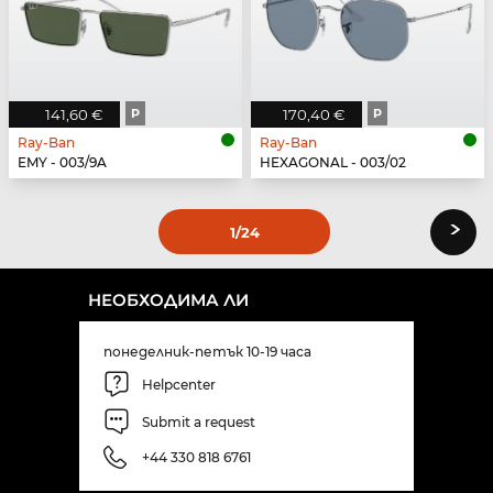
141,60 €
P
170,40 €
P
Ray-Ban
Ray-Ban
EMY - 003/9A
HEXAGONAL - 003/02
›
1
/24
НЕОБХОДИМА ЛИ
понеделник-петък 10-19 часа
Helpcenter
Submit a request
+44 330 818 6761