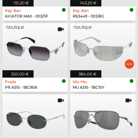
151,20 €
143,20 €
Ray-Ban
Ray-Ban
AVIATOR MAX - 003/3F
Rb3449 - 003/8G
320,00 €
384,00 €
Prada
Miu Miu
PR A51S - 1BC90A
MU A51S - 1BC10Y