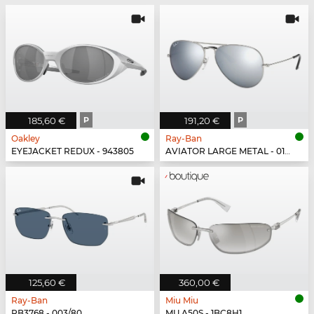
185,60 €
P
191,20 €
P
Oakley
Ray-Ban
EYEJACKET REDUX - 943805
AVIATOR LARGE METAL - 019/W3
125,60 €
360,00 €
Ray-Ban
Miu Miu
RB3768 - 003/80
MU A50S - 1BC8H1