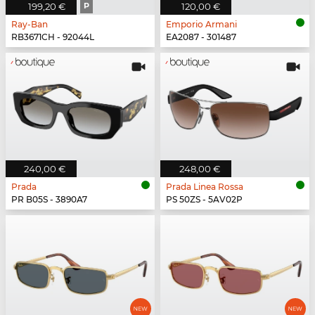
199,20 €
P
120,00 €
Ray-Ban
Emporio Armani
RB3671CH - 92044L
EA2087 - 301487
240,00 €
248,00 €
Prada
Prada Linea Rossa
PR B05S - 3890A7
PS 50ZS - 5AV02P