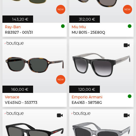
143,20 €
312,00 €
Ray-Ban
Miu Miu
RB3927 - 001/31
MU B01S - 25E80Q
160,00 €
120,00 €
Versace
Emporio Armani
VE4514D - 553773
EA4163 - 58758G