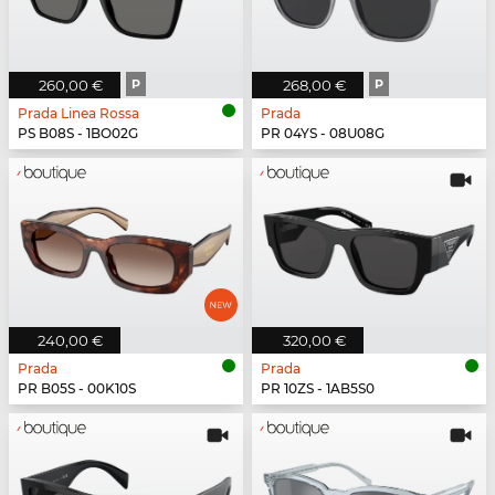
260,00 €
P
268,00 €
P
Prada Linea Rossa
Prada
PS B08S - 1BO02G
PR 04YS - 08U08G
240,00 €
320,00 €
Prada
Prada
PR B05S - 00K10S
PR 10ZS - 1AB5S0