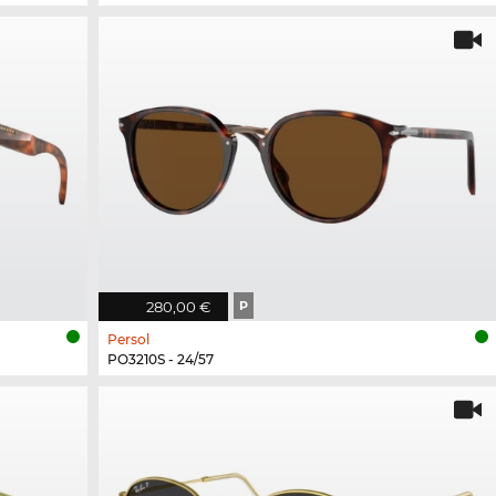
280,00 €
P
Persol
PO3210S - 24/57