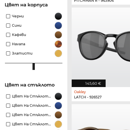
PITCHMAN R - 943904
Цвят на корпуса
Черни
Сини
Кафяви
Havana
Златисти
145,60 €
Цвят на стъклото
Oakley
Цвят На Стъклото Черни
LATCH - 926527
Цвят На Стъклото Сини
Цвят На Стъклото Кафяви
Цвят На Стъклото Златисти