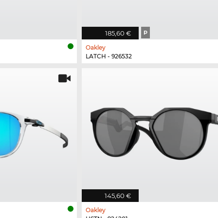
185,60 €
P
Oakley
LATCH - 926532
145,60 €
Oakley