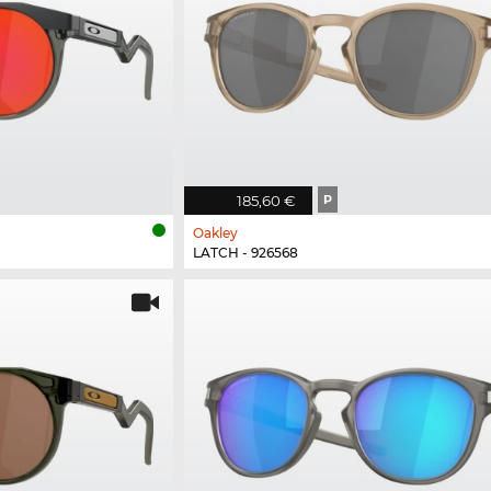
185,60 €
P
Oakley
LATCH - 926568