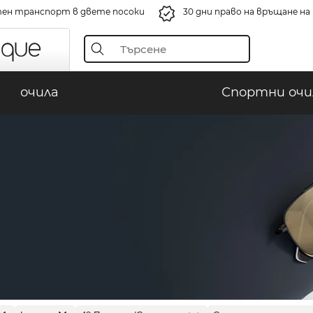
ен транспорт в двете посоки
30 дни право на връщане н
очила
Спортни очи