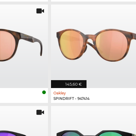
145,60 €
Oakley
SPINDRIFT - 947414