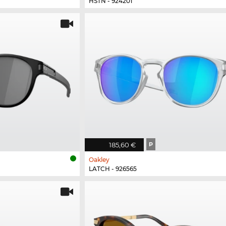
HSTN - 924201
185,60 €
P
Oakley
LATCH - 926565