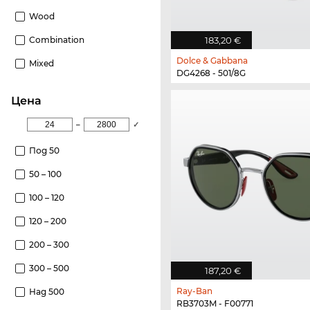
Wood
183,20 €
Combination
Dolce & Gabbana
Mixed
DG4268 - 501/8G
Цена
–
✓
Под 50
50 – 100
100 – 120
120 – 200
200 – 300
300 – 500
187,20 €
Ray-Ban
Над 500
RB3703M - F00771