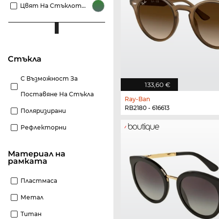
Цвят На Стъклото Зелени
стъкла
С Възможност За
133,60 €
Поставяне На Стъкла
Ray-Ban
RB2180 - 616613
Поляризирани
Рефлекторни
материал на
рамката
Пластмаса
Метал
Титан