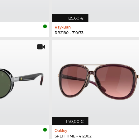
125,60 €
Ray-Ban
RB2180 - 710/73
140,00 €
Oakley
SPLIT TIME - 412902