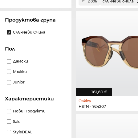
слънчеви очила
2 006
Продуктова група
Слънчеви Очила
Пол
Дамски
Мъжки
Junior
161,60 €
Характеристики
Oakley
HSTN - 924207
Нови Продукти
Sale
StyleDEAL