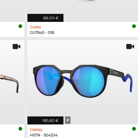
88,00 €
Guess
GU7645 - 01B
185,60 €
P
Oakley
HSTN - 924204