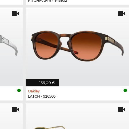
PITCHMAN R - 943902
136,00 €
Oakley
LATCH - 926560