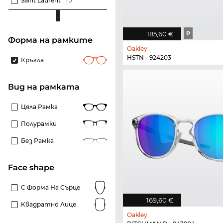
Saint Laurent
185,60 €
P
Форма на рамките
Oakley
HSTN - 924203
Кръгла
Вид на рамката
Цяла Рамка
Полурамки
Без Рамка
Face shape
С Форма На Сърце
169,60 €
Квадратно Лице
Oakley