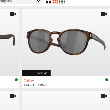
145,60 €
Oakley
LATCH - 926522