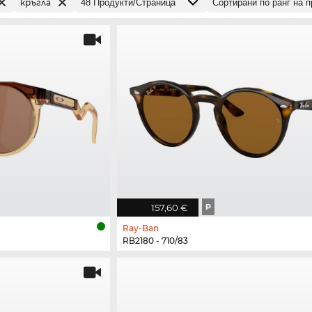
кръгла
157,60 €
P
Ray-Ban
RB2180 - 710/83