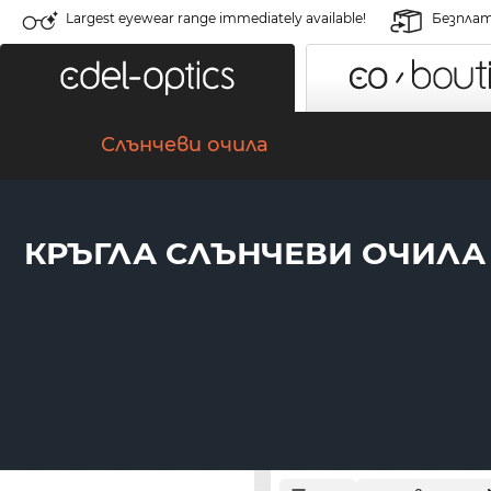
Largest eyewear range immediately available!
Безплат
Слънчеви очила
КРЪГЛА СЛЪНЧЕВИ ОЧИЛА