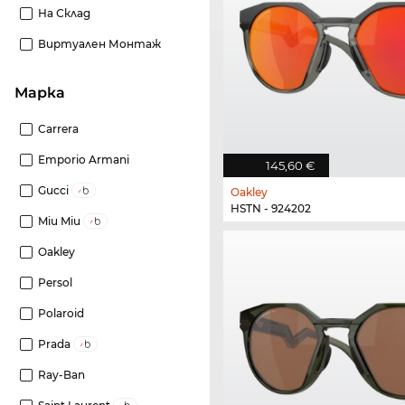
На Склад
Виртуален Монтаж
Марка
Carrera
Emporio Armani
145,60 €
Gucci
Oakley
HSTN - 924202
Miu Miu
Oakley
Persol
Polaroid
Prada
Ray-Ban