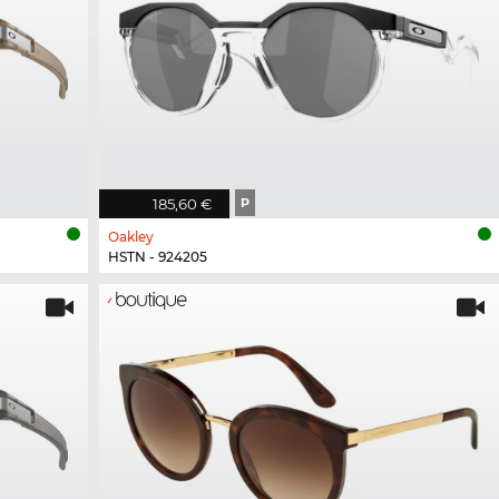
185,60 €
P
Oakley
HSTN - 924205