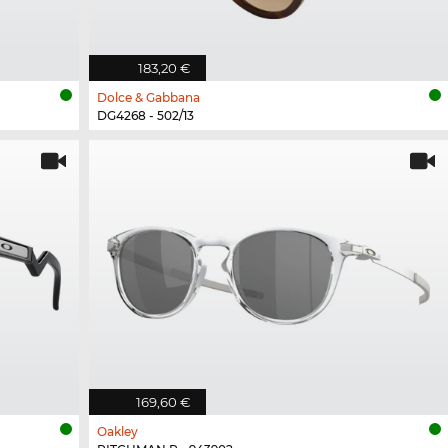
183,20 €
Dolce & Gabbana
DG4268 - 502/13
169,60 €
Oakley