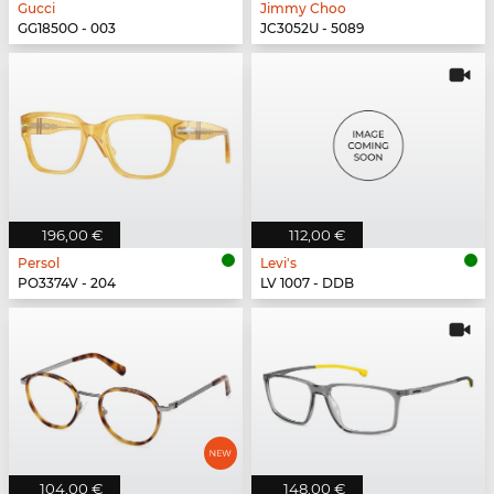
Gucci
Jimmy Choo
GG1850O - 003
JC3052U - 5089
196,00 €
112,00 €
Persol
Levi's
PO3374V - 204
LV 1007 - DDB
104,00 €
148,00 €