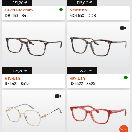
151,20 €
116,00 €
David Beckham
Moschino
DB 1160 - B4L
MOL650 - DDB
135,20 €
135,20 €
Ray-Ban
Ray-Ban
RX5421 - 8425
RX5422 - 8425