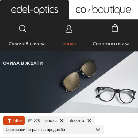
0
Слънчеви очила
очила
Спортни очила
ОЧИЛА В ЖЪЛТИ
filter
очила
жълти
275