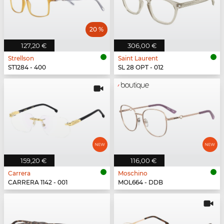
20 %
127,20 €
306,00 €
Strellson
Saint Laurent
ST1284 - 400
SL 28 OPT - 012
159,20 €
116,00 €
Carrera
Moschino
CARRERA 1142 - 001
MOL664 - DDB