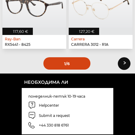
117,60 €
127,20 €
Ray-Ban
Carrera
RX5441 - 8425
CARRERA 3012 - R1A
›
1
/6
НЕОБХОДИМА ЛИ
понеделник-петък 10-19 часа
Helpcenter
Submit a request
+44 330 818 6761