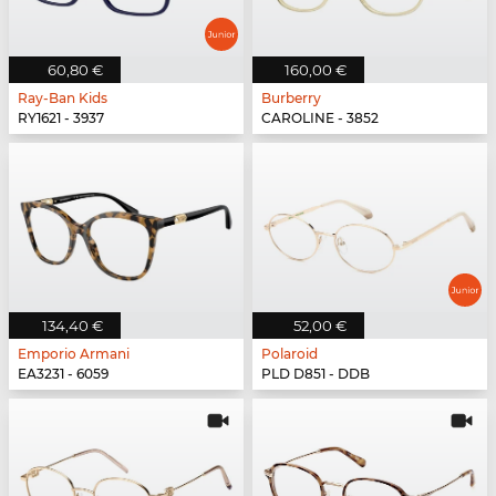
60,80 €
160,00 €
Ray-Ban Kids
Burberry
RY1621 - 3937
CAROLINE - 3852
134,40 €
52,00 €
Emporio Armani
Polaroid
EA3231 - 6059
PLD D851 - DDB