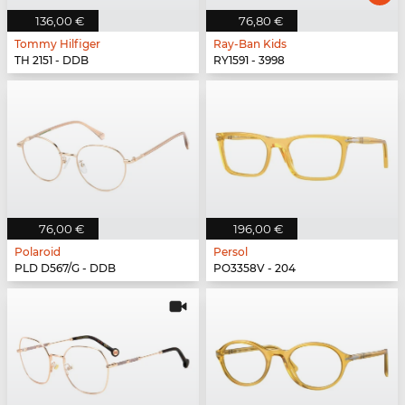
136,00 €
76,80 €
Tommy Hilfiger
Ray-Ban Kids
TH 2151 - DDB
RY1591 - 3998
76,00 €
196,00 €
Polaroid
Persol
PLD D567/G - DDB
PO3358V - 204