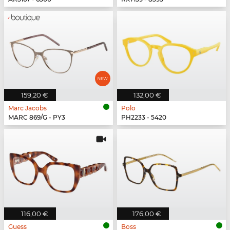
159,20 €
132,00 €
Marc Jacobs
Polo
MARC 869/G - PY3
PH2233 - 5420
116,00 €
176,00 €
Guess
Boss