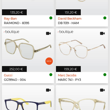
135,20 €
151,20 €
Ray-Ban
David Beckham
RAIMOND - 8395
DB 1139 - HAM
252,00 €
159,20 €
Gucci
Marc Jacobs
GG1994O - 004
MARC 741 - PY3