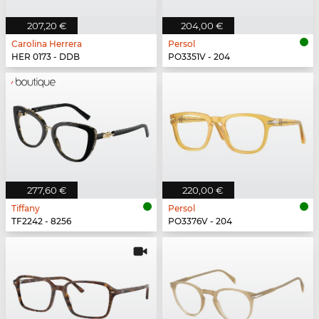
207,20 €
204,00 €
Carolina Herrera
Persol
HER 0173 - DDB
PO3351V - 204
277,60 €
220,00 €
Tiffany
Persol
TF2242 - 8256
PO3376V - 204