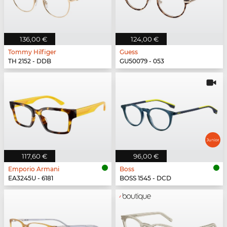
136,00 €
124,00 €
Tommy Hilfiger
Guess
TH 2152 - DDB
GU50079 - 053
117,60 €
96,00 €
Emporio Armani
Boss
EA3245U - 6181
BOSS 1545 - DCD