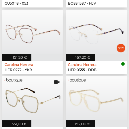
GU50118 - 053
BOSS 1587 - HJV
151,20 €
167,20 €
Carolina Herrera
Carolina Herrera
HER 0272 - YK9
HER 0355 - DDB
351,00 €
192,00 €