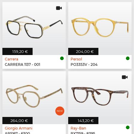
159,20 €
204,00 €
Carrera
Persol
CARRERA 1137 - 001
PO3353V - 204
264,00 €
143,20 €
Giorgio Armani
Ray-Ban
AR5167 - 6300
RX7159 - 8395