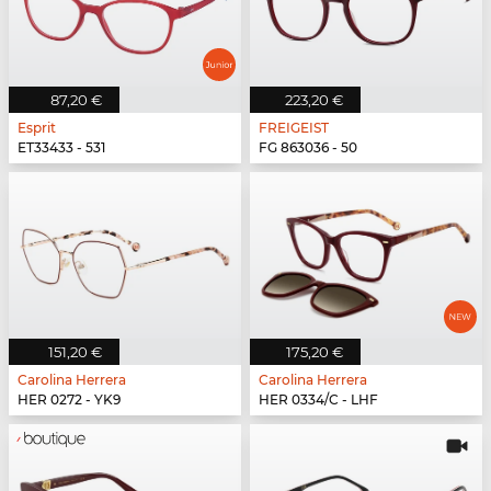
87,20 €
223,20 €
Esprit
FREIGEIST
ET33433 - 531
FG 863036 - 50
151,20 €
175,20 €
Carolina Herrera
Carolina Herrera
HER 0272 - YK9
HER 0334/C - LHF