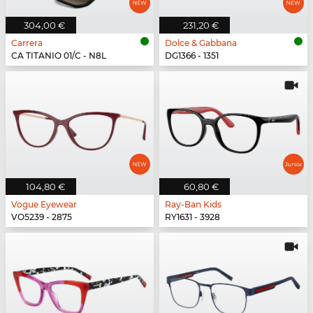
304,00 €
231,20 €
Carrera
Dolce & Gabbana
CA TITANIO 01/C - N8L
DG1366 - 1351
104,80 €
60,80 €
Vogue Eyewear
Ray-Ban Kids
VO5239 - 2875
RY1631 - 3928