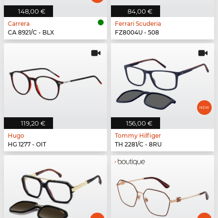
148,00 €
84,00 €
Carrera
Ferrari Scuderia
CA 8921/C - BLX
FZ8004U - 508
119,20 €
156,00 €
Hugo
Tommy Hilfiger
HG 1277 - OIT
TH 2281/C - 8RU