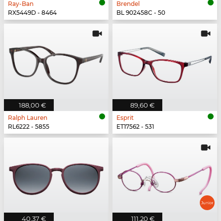
Ray-Ban
Brendel
RX5449D - 8464
BL 902458C - 50
188,00 €
89,60 €
Ralph Lauren
Esprit
RL6222 - 5855
ET17562 - 531
40,37 €
111,20 €