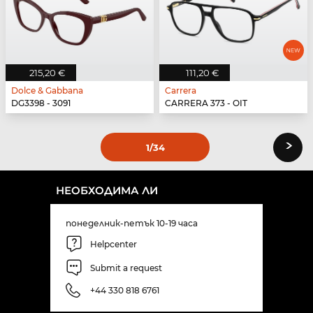
215,20 €
111,20 €
Dolce & Gabbana
Carrera
DG3398 - 3091
CARRERA 373 - OIT
›
1
/34
НЕОБХОДИМА ЛИ
понеделник-петък 10-19 часа
Helpcenter
Submit a request
+44 330 818 6761