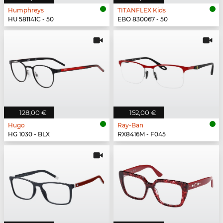
Humphreys
TITANFLEX Kids
HU 581141C - 50
EBO 830067 - 50
128,00 €
152,00 €
Hugo
Ray-Ban
HG 1030 - BLX
RX8416M - F045