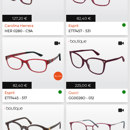
127,20 €
82,40 €
Carolina Herrera
Esprit
HER 0280 - C9A
ET17457 - 531
82,40 €
225,00 €
Esprit
Gucci
ET17445 - 517
GG0026O - 012