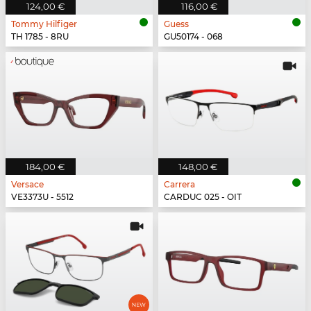
124,00 €
116,00 €
Tommy Hilfiger
Guess
TH 1785 - 8RU
GU50174 - 068
184,00 €
148,00 €
Versace
Carrera
VE3373U - 5512
CARDUC 025 - OIT