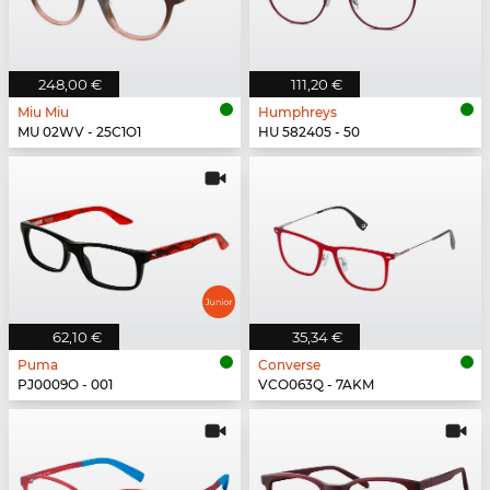
248,00 €
111,20 €
Miu Miu
Humphreys
MU 02WV - 25C1O1
HU 582405 - 50
62,10 €
35,34 €
Puma
Converse
PJ0009O - 001
VCO063Q - 7AKM