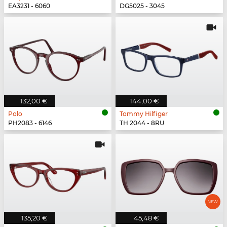
EA3231 - 6060
DG5025 - 3045
132,00 €
144,00 €
Polo
Tommy Hilfiger
PH2083 - 6146
TH 2044 - 8RU
135,20 €
45,48 €