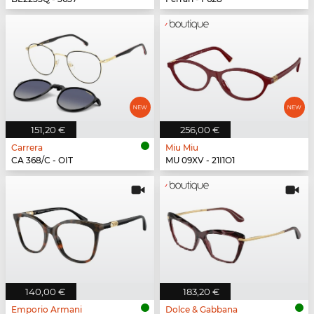
151,20 €
256,00 €
Carrera
Miu Miu
CA 368/C - OIT
MU 09XV - 21I1O1
140,00 €
183,20 €
Emporio Armani
Dolce & Gabbana