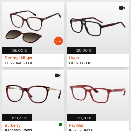
156,00 €
120,00 €
Tommy Hilfiger
Hugo
TH 2294/C - LHF
HG 1299 - OIT
199,20 €
187,20 €
Burberry
Ray-Ban
BE2255Q - 3657
Ferrari - F628