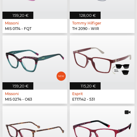
159,20 €
128,00 €
Missoni
Tommy Hilfiger
MIS 0174 - FQT
TH 2090 - WIR
159,20 €
115,20 €
Missoni
Esprit
MIS 0274 - O63
ET17142 - 531