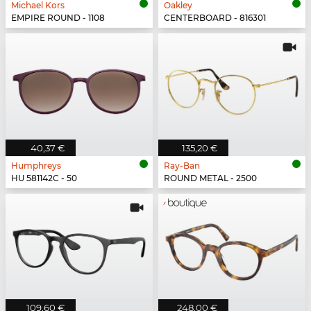
Michael Kors
Oakley
EMPIRE ROUND - 1108
CENTERBOARD - 816301
40,37 €
135,20 €
Humphreys
Ray-Ban
HU 581142C - 50
ROUND METAL - 2500
109,60 €
248,00 €