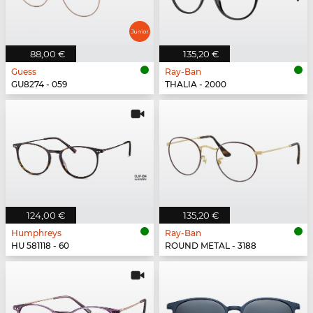
88,00 €
135,20 €
Guess
Ray-Ban
GU8274 - 059
THALIA - 2000
124,00 €
135,20 €
Humphreys
Ray-Ban
HU 581118 - 60
ROUND METAL - 3188