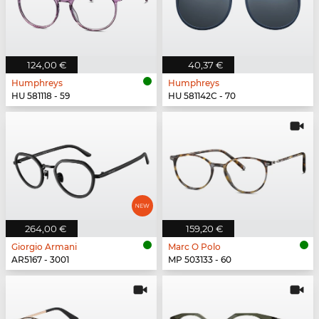
124,00 €
40,37 €
Humphreys
Humphreys
HU 581118 - 59
HU 581142C - 70
264,00 €
159,20 €
Giorgio Armani
Marc O Polo
AR5167 - 3001
MP 503133 - 60