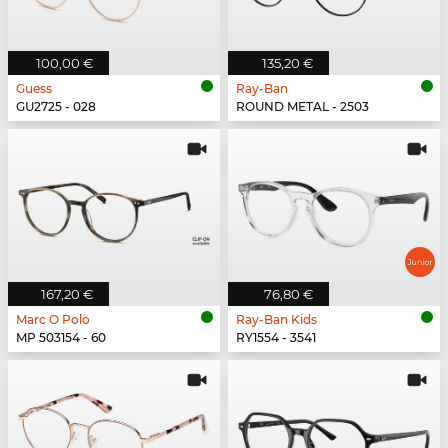
100,00 €
135,20 €
Guess
Ray-Ban
GU2725 - 028
ROUND METAL - 2503
167,20 €
76,80 €
Marc O Polo
Ray-Ban Kids
MP 503154 - 60
RY1554 - 3541