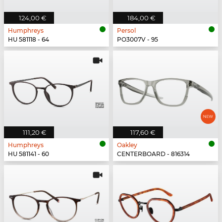
124,00 €
184,00 €
Humphreys
Persol
HU 581118 - 64
PO3007V - 95
111,20 €
117,60 €
Humphreys
Oakley
HU 581141 - 60
CENTERBOARD - 816314