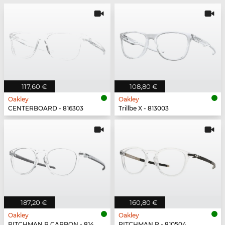
117,60 €
108,80 €
Oakley
Oakley
CENTERBOARD - 816303
Trillbe X - 813003
187,20 €
160,80 €
Oakley
Oakley
PITCHMAN R CARBON - 814903
PITCHMAN R - 810504