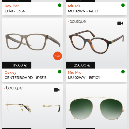
Ray-Ban
Miu Miu
Erika - 5364
MU 02WV - 14L1O1
117,60 €
256,00 €
Oakley
Miu Miu
CENTERBOARD - 816313
MU 02WV - 19P1O1