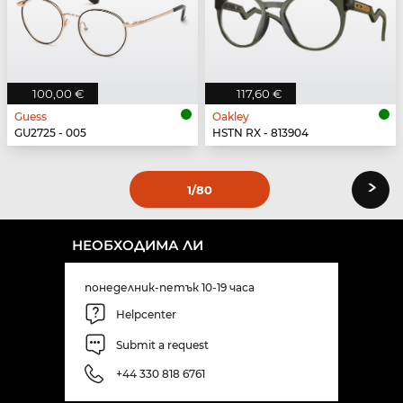
100,00 €
117,60 €
Guess
Oakley
GU2725 - 005
HSTN RX - 813904
›
1
/80
НЕОБХОДИМА ЛИ
понеделник-петък 10-19 часа
Helpcenter
Submit a request
+44 330 818 6761