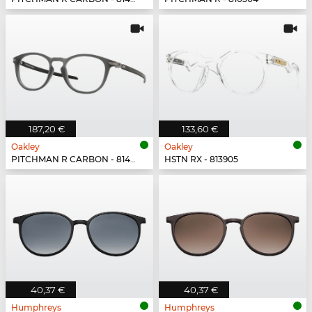
187,20 €
133,60 €
Oakley
Oakley
PITCHMAN R CARBON - 814902
HSTN RX - 813905
40,37 €
40,37 €
Humphreys
Humphreys