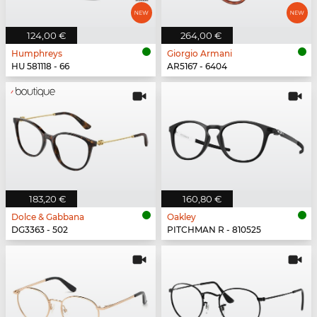
124,00 €
264,00 €
Humphreys
Giorgio Armani
HU 581118 - 66
AR5167 - 6404
183,20 €
160,80 €
Dolce & Gabbana
Oakley
DG3363 - 502
PITCHMAN R - 810525