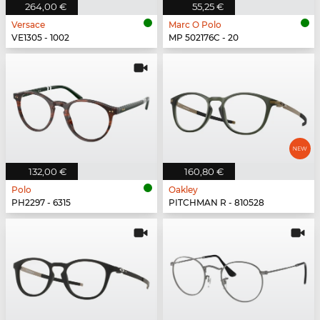
264,00 €
55,25 €
Versace
Marc O Polo
VE1305 - 1002
MP 502176C - 20
132,00 €
160,80 €
Polo
Oakley
PH2297 - 6315
PITCHMAN R - 810528