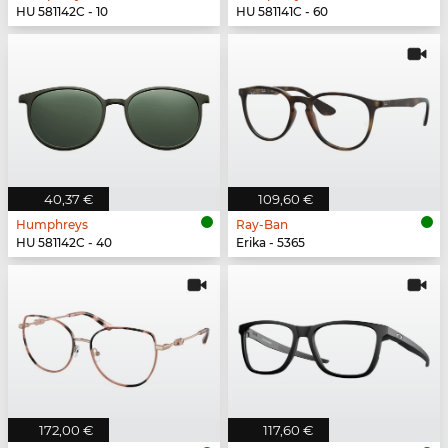
HU 581142C - 10
HU 581141C - 60
40,37 €
109,60 €
Humphreys
Ray-Ban
HU 581142C - 40
Erika - 5365
172,00 €
117,60 €