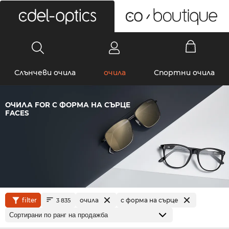
0
Слънчеви очила
очила
Спортни очила
ОЧИЛА FOR С ФОРМА НА СЪРЦЕ
FACES
filter
очила
с форма на сърце
3 835