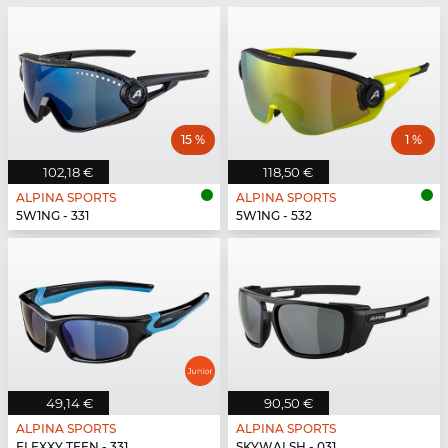
15 %
1 %
102,18 €
118,50 €
ALPINA SPORTS
ALPINA SPORTS
5W1NG - 331
5W1NG - 532
49,14 €
90,50 €
ALPINA SPORTS
ALPINA SPORTS
FLEXXY TEEN - 331
SKYWALSH - 031