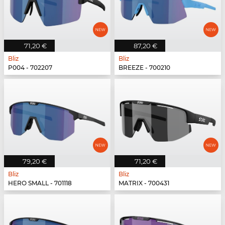
71,20 €
87,20 €
Bliz
Bliz
P004 - 702207
BREEZE - 700210
79,20 €
71,20 €
Bliz
Bliz
HERO SMALL - 701118
MATRIX - 700431