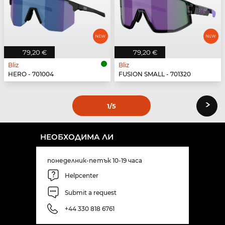
79,20 €
79,20 €
Bliz
Bliz
HERO - 701004
FUSION SMALL - 701320
›
1
/5
НЕОБХОДИМА ЛИ
понеделник-петък 10-19 часа
Helpcenter
Submit a request
+44 330 818 6761