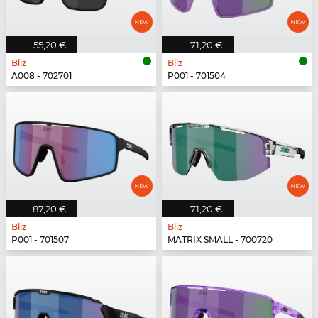
55,20 €
71,20 €
Bliz
Bliz
A008 - 702701
P001 - 701504
87,20 €
71,20 €
Bliz
Bliz
P001 - 701507
MATRIX SMALL - 700720