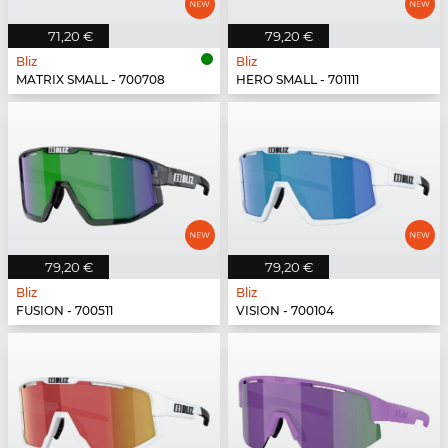
71,20 €
79,20 €
Bliz
Bliz
MATRIX SMALL - 700708
HERO SMALL - 701111
79,20 €
79,20 €
Bliz
Bliz
FUSION - 700511
VISION - 700104