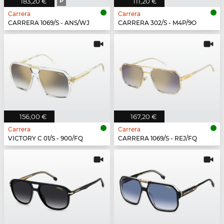
183,20 €
P
111,20 €
Carrera
Carrera
CARRERA 1069/S - ANS/WJ
CARRERA 302/S - M4P/9O
156,00 €
167,20 €
Carrera
Carrera
VICTORY C 01/S - 900/FQ
CARRERA 1069/S - REJ/FQ