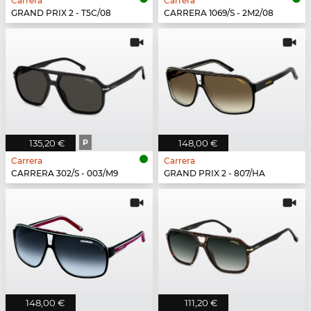
Carrera
Carrera
GRAND PRIX 2 - T5C/08
CARRERA 1069/S - 2M2/08
135,20 €
P
148,00 €
Carrera
Carrera
CARRERA 302/S - 003/M9
GRAND PRIX 2 - 807/HA
148,00 €
111,20 €