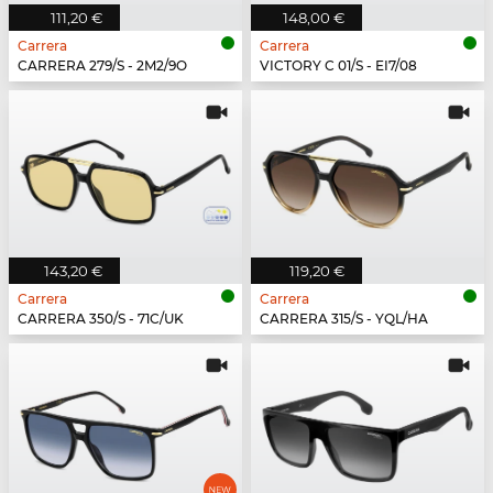
111,20 €
148,00 €
Carrera
Carrera
CARRERA 279/S - 2M2/9O
VICTORY C 01/S - EI7/08
143,20 €
119,20 €
Carrera
Carrera
CARRERA 350/S - 71C/UK
CARRERA 315/S - YQL/HA