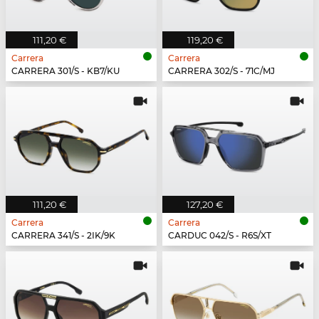
111,20 €
119,20 €
Carrera
Carrera
CARRERA 301/S - KB7/KU
CARRERA 302/S - 71C/MJ
111,20 €
127,20 €
Carrera
Carrera
CARRERA 341/S - 2IK/9K
CARDUC 042/S - R6S/XT