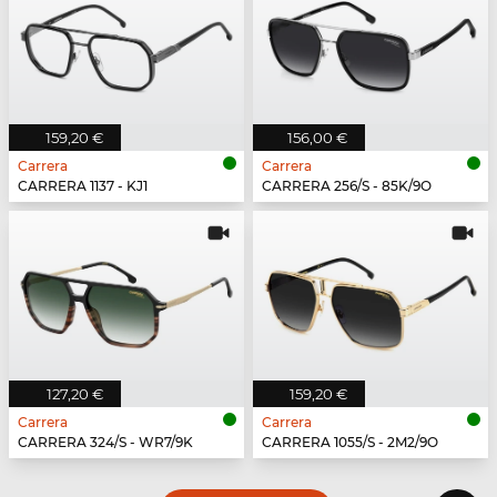
159,20 €
156,00 €
Carrera
Carrera
CARRERA 1137 - KJ1
CARRERA 256/S - 85K/9O
127,20 €
159,20 €
Carrera
Carrera
CARRERA 324/S - WR7/9K
CARRERA 1055/S - 2M2/9O