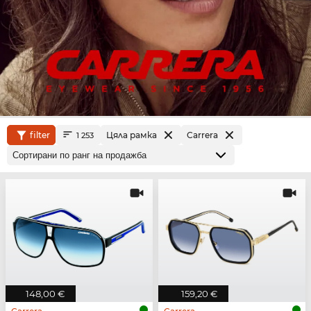
filter
Цяла рамка
Carrera
1 253
148,00 €
159,20 €