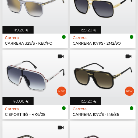
119,20 €
159,20 €
Carrera
Carrera
CARRERA 329/S - KB7/FQ
CARRERA 1071/S - 2M2/9O
140,00 €
159,20 €
Carrera
Carrera
C SPORT 11/S - VK6/08
CARRERA 1077/S - I46/86