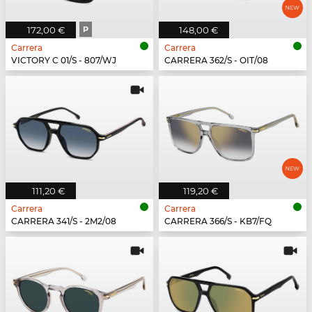
172,00 €
P
148,00 €
Carrera
Carrera
VICTORY C 01/S - 807/WJ
CARRERA 362/S - OIT/08
111,20 €
119,20 €
Carrera
Carrera
CARRERA 341/S - 2M2/08
CARRERA 366/S - KB7/FQ