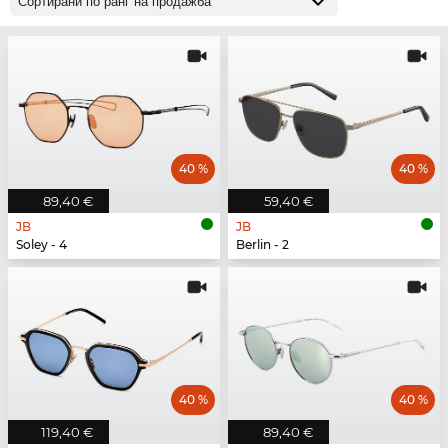
40 %
40 %
89,40 €
59,40 €
JB
JB
Soley - 4
Berlin - 2
40 %
40 %
119,40 €
89,40 €