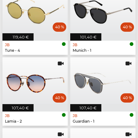
40 %
40 %
119,40 €
101,40 €
JB
JB
Tune - 4
Munich - 1
40 %
40 %
107,40 €
107,40 €
JB
JB
Lamia - 2
Guardian - 1