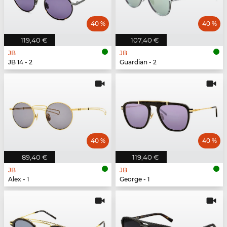
40 %
40 %
119,40 €
107,40 €
JB
JB
JB 14 - 2
Guardian - 2
40 %
40 %
89,40 €
119,40 €
JB
JB
Alex - 1
George - 1