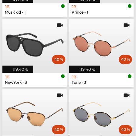
JB
JB
Musickid - 1
Prince - 1
40 %
40 %
119,40 €
119,40 €
JB
JB
NewYork - 3
Tune - 3
40 %
40 %