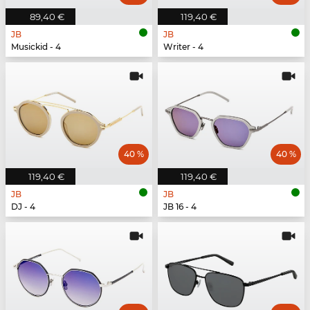
89,40 €
119,40 €
JB
JB
Musickid - 4
Writer - 4
40 %
40 %
119,40 €
119,40 €
JB
JB
DJ - 4
JB 16 - 4