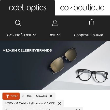
0
Слънчеви очила
очила
Спортни очила
МЪЖКИ CELEBRITYBRANDS
filter
Мъжки
104
ВСИЧКИ CelebrityBrands МАРКИ