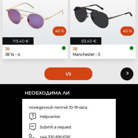
40 %
40 %
119,40 €
83,40 €
JB
JB
JB 14 - 4
Manchester - 3
›
1
/3
НЕОБХОДИМА ЛИ
понеделник-петък 10-19 часа
Helpcenter
Submit a request
+44 330 818 6761