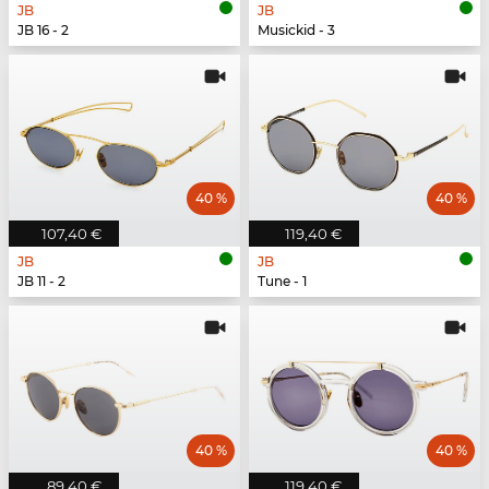
JB
JB
JB 16 - 2
Musickid - 3
40 %
40 %
107,40 €
119,40 €
JB
JB
JB 11 - 2
Tune - 1
40 %
40 %
89,40 €
119,40 €