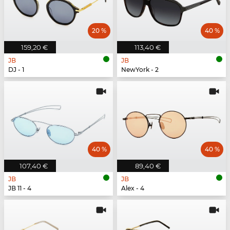
20 %
40 %
159,20 €
113,40 €
JB
JB
DJ - 1
NewYork - 2
40 %
40 %
107,40 €
89,40 €
JB
JB
JB 11 - 4
Alex - 4