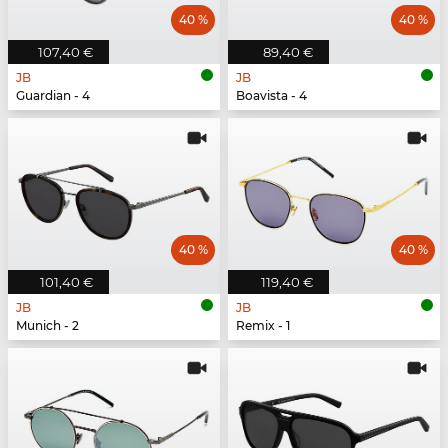
40 %
40 %
107,40 €
89,40 €
JB
JB
Guardian - 4
Boavista - 4
40 %
40 %
101,40 €
119,40 €
JB
JB
Munich - 2
Remix - 1