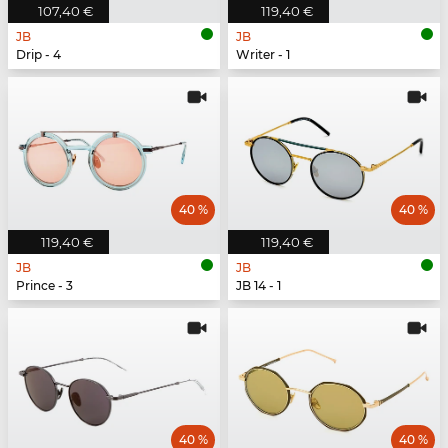
107,40 €
119,40 €
JB
JB
Drip - 4
Writer - 1
40 %
40 %
119,40 €
119,40 €
JB
JB
Prince - 3
JB 14 - 1
40 %
40 %