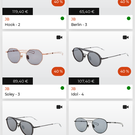
40 %
40 %
119,40 €
65,40 €
JB
JB
Hook - 2
Berlin - 3
40 %
40 %
89,40 €
107,40 €
JB
JB
Soley - 3
Idol - 4