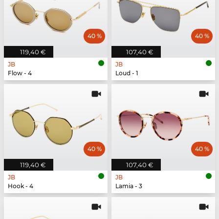
40 %
40 %
119,40 €
107,40 €
JB
JB
Flow - 4
Loud - 1
40 %
40 %
119,40 €
107,40 €
JB
JB
Hook - 4
Lamia - 3