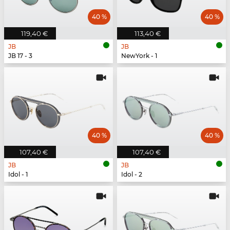
40 %
40 %
119,40 €
113,40 €
JB
JB
JB 17 - 3
NewYork - 1
40 %
40 %
107,40 €
107,40 €
JB
JB
Idol - 1
Idol - 2