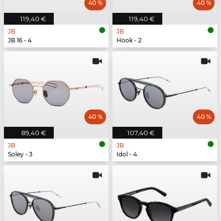
40 %
40 %
119,40 €
119,40 €
JB
JB
JB 16 - 4
Hook - 2
40 %
40 %
89,40 €
107,40 €
JB
JB
Soley - 3
Idol - 4