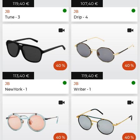
119,40 €
107,40 €
JB
JB
Tune - 3
Drip - 4
40 %
40 %
113,40 €
119,40 €
JB
JB
NewYork - 1
Writer - 1
40 %
40 %