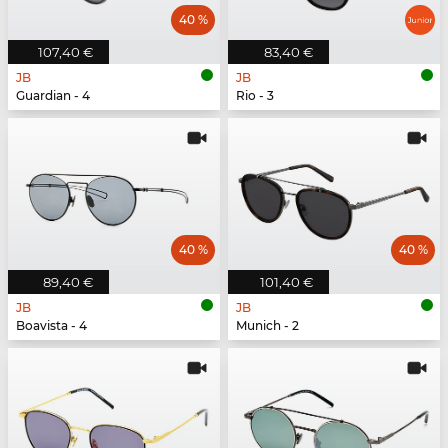
40 %
107,40 €
83,40 €
JB
JB
Guardian - 4
Rio - 3
40 %
40 %
89,40 €
101,40 €
JB
JB
Boavista - 4
Munich - 2