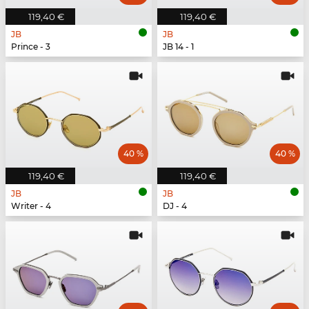
119,40 €
119,40 €
JB
JB
Prince - 3
JB 14 - 1
40 %
40 %
119,40 €
119,40 €
JB
JB
Writer - 4
DJ - 4