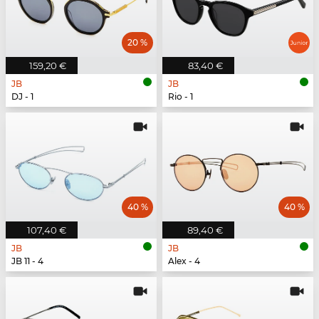
20 %
159,20 €
83,40 €
JB
JB
DJ - 1
Rio - 1
40 %
40 %
107,40 €
89,40 €
JB
JB
JB 11 - 4
Alex - 4