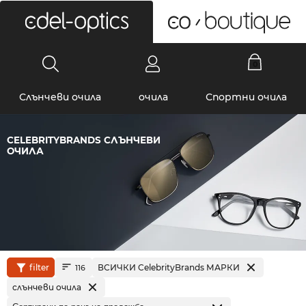
0
Слънчеви очила
очила
Спортни очила
CELEBRITYBRANDS СЛЪНЧЕВИ
ОЧИЛА
filter
ВСИЧКИ CelebrityBrands МАРКИ
116
слънчеви очила