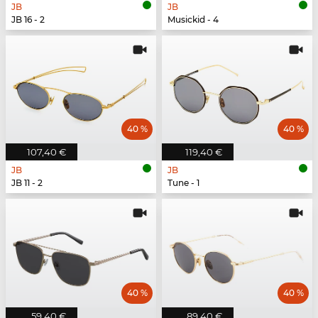
JB
JB
JB 16 - 2
Musickid - 4
40 %
40 %
107,40 €
119,40 €
JB
JB
JB 11 - 2
Tune - 1
40 %
40 %
59,40 €
89,40 €