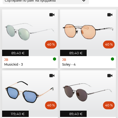
40 %
40 %
89,40 €
89,40 €
JB
JB
Musickid - 3
Soley - 4
40 %
40 %
119,40 €
89,40 €