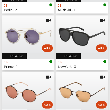
JB
JB
Berlin - 2
Musickid - 1
40 %
40 %
119,40 €
119,40 €
JB
JB
Prince - 1
NewYork - 3
40 %
40 %