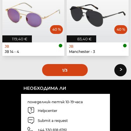
40 %
40 %
119,40 €
83,40 €
JB
JB
JB 14 - 4
Manchester - 3
›
1
/3
НЕОБХОДИМА ЛИ
понеделник-петък 10-19 часа
Helpcenter
Submit a request
+44 330 818 6761