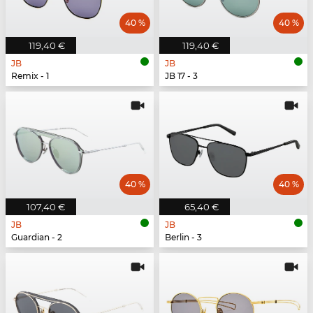
40 %
40 %
119,40 €
119,40 €
JB
JB
Remix - 1
JB 17 - 3
40 %
40 %
107,40 €
65,40 €
JB
JB
Guardian - 2
Berlin - 3