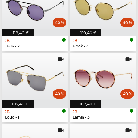
40 %
40 %
119,40 €
119,40 €
JB
JB
JB 14 - 2
Hook - 4
40 %
40 %
107,40 €
107,40 €
JB
JB
Loud - 1
Lamia - 3