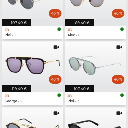
40 %
40 %
107,40 €
89,40 €
JB
JB
Idol - 1
Alex - 1
40 %
40 %
119,40 €
107,40 €
JB
JB
George - 1
Idol - 2