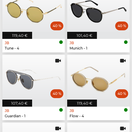
40 %
40 %
119,40 €
101,40 €
JB
JB
Tune - 4
Munich - 1
40 %
40 %
107,40 €
119,40 €
JB
JB
Guardian - 1
Flow - 4