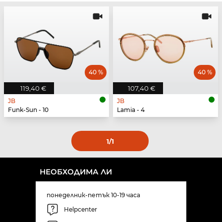
40 %
40 %
119,40 €
107,40 €
JB
JB
Funk-Sun - 10
Lamia - 4
1
/1
НЕОБХОДИМА ЛИ
понеделник-петък 10-19 часа
Helpcenter