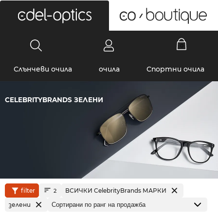
0
Слънчеви очила
очила
Спортни очила
CELEBRITYBRANDS ЗЕЛЕНИ
filter
ВСИЧКИ CelebrityBrands МАРКИ
2
зелени