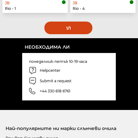
JB
JB
Rio - 1
Rio - 4
1
/1
НЕОБХОДИМА ЛИ
понеделник-петък 10-19 часа
Helpcenter
Submit a request
+44 330 818 6761
Най-популярните ни марки слънчеви очила
Ray-Ban Слънчеви очила