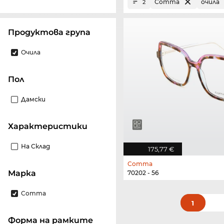
Comma
очила
2
Продуктова група
Очила
Пол
Дамски
Характеристики
На Склад
175,77 €
Comma
Марка
70202 - 56
Comma
1
Форма на рамките