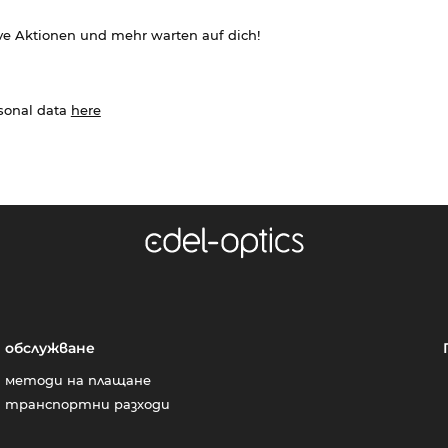
ve Aktionen und mehr warten auf dich!
rsonal data
here
обслужване
методи на плащане
транспортни разходи