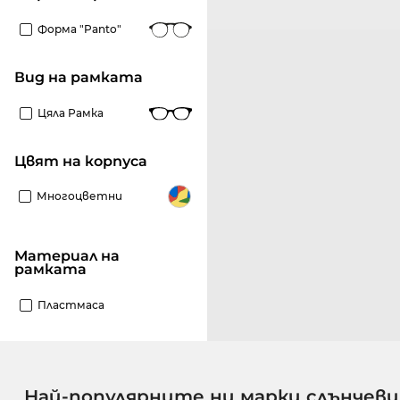
Форма "panto"
Вид на рамката
Цяла Рамка
Цвят на корпуса
Многоцветни
материал на
рамката
Пластмаса
Най-популярните ни марки слънчеви