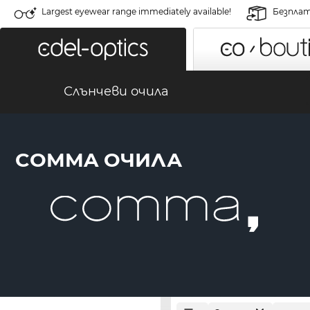
Largest eyewear range immediately available!
Безплат
Слънчеви очила
COMMA ОЧИЛА