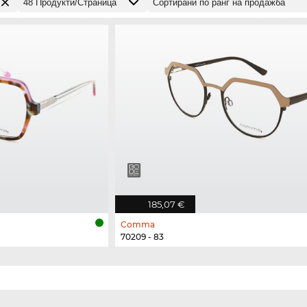
185,07 €
Comma
70209 - 83