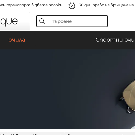
ен транспорт в двете посоки
30 дни право на връщане н
очила
Спортни очи