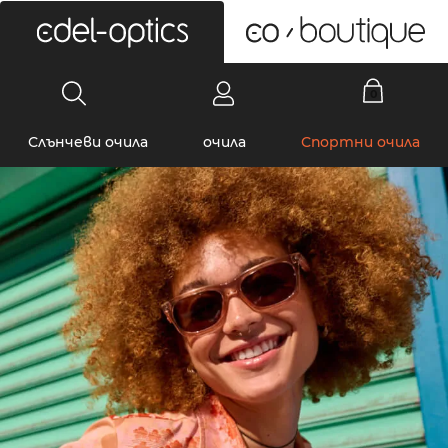
0
Слънчеви очила
очила
Спортни очила