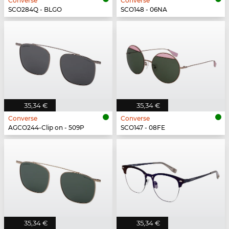
Converse
Converse
SCO284Q - BLGO
SCO148 - 06NA
35,34 €
35,34 €
Converse
Converse
AGCO244-Clip on - 509P
SCO147 - 08FE
35,34 €
35,34 €