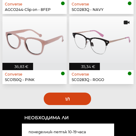
Converse
Converse
AGCO244-Clip on - 8FEP
SCO283Q - NAVY
36,83 €
35,34 €
Converse
Converse
SCO150Q - PINK
SCO283Q - ROGO
1
/1
НЕОБХОДИМА ЛИ
понеделник-петък 10-19 часа