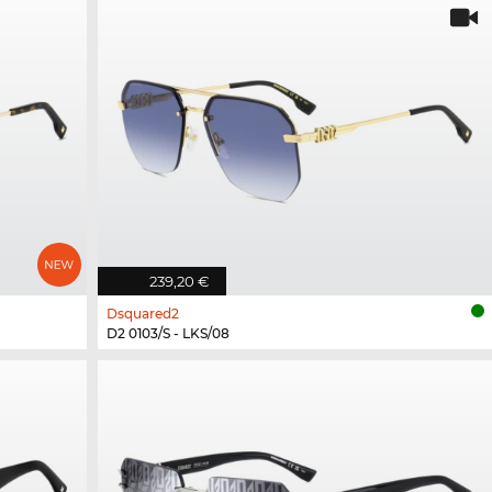
239,20 €
Dsquared2
D2 0103/S - LKS/08