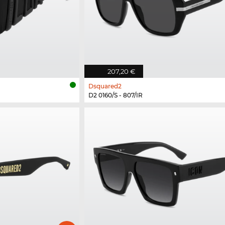
207,20 €
Dsquared2
D2 0160/S - 807/IR