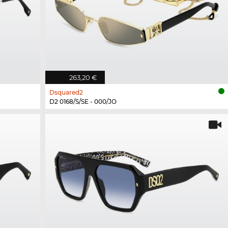
263,20 €
Dsquared2
D2 0168/S/SE - 000/JO