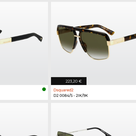
223,20 €
Dsquared2
D2 0084/S - 2IK/9K