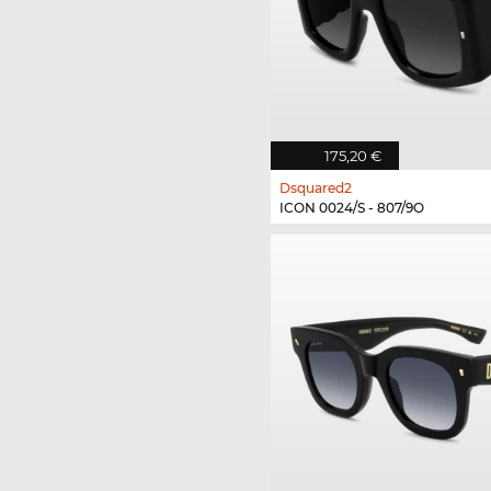
175,20 €
Dsquared2
ICON 0024/S - 807/9O