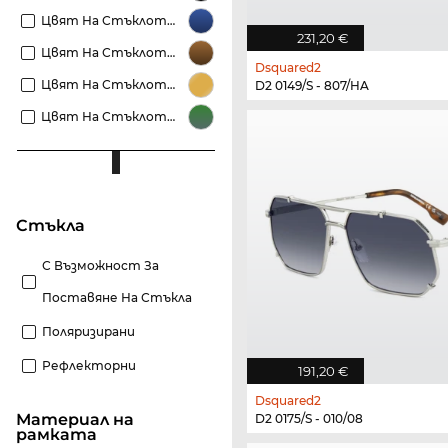
Цвят На Стъклото Сини
231,20 €
Цвят На Стъклото Кафяви
Dsquared2
Цвят На Стъклото Златисти
D2 0149/S - 807/HA
Цвят На Стъклото Зелени
стъкла
С Възможност За
Поставяне На Стъкла
Поляризирани
Рефлекторни
191,20 €
Dsquared2
материал на
D2 0175/S - 010/08
рамката