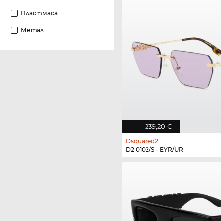
Пластмаса
Метал
239,20 €
Dsquared2
D2 0102/S - EYR/UR