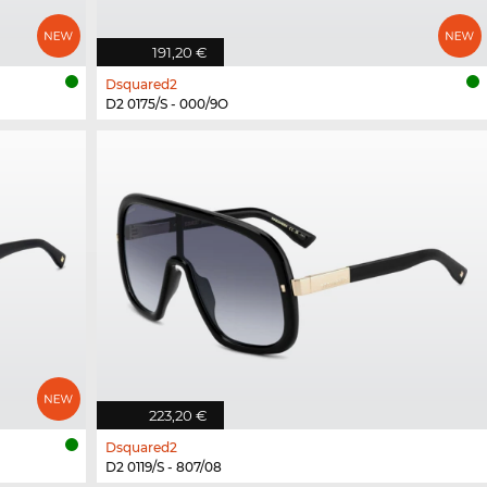
191,20 €
Dsquared2
D2 0175/S - 000/9O
223,20 €
Dsquared2
D2 0119/S - 807/08