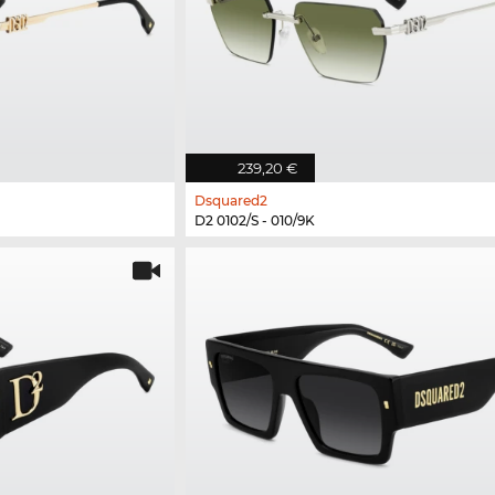
239,20 €
Dsquared2
D2 0102/S - 010/9K