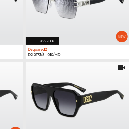
263,20 €
Dsquared2
D2 0173/S - 010/MD