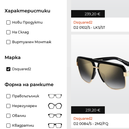
Характеристики
239,20 €
Нови Продукти
Dsquared2
D2 0102/S - LKS/ST
На Склад
Виртуален Монтаж
Марка
Dsquared2
Форма на рамките
Правоъгълник
Нерегулярен
231,20 €
Овални
Dsquared2
D2 0084/S - 2M2/FQ
Квадратни