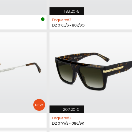
183,20 €
Dsquared2
D2 0165/S - 807/9O
207,20 €
Dsquared2
D2 0177/S - 086/9K