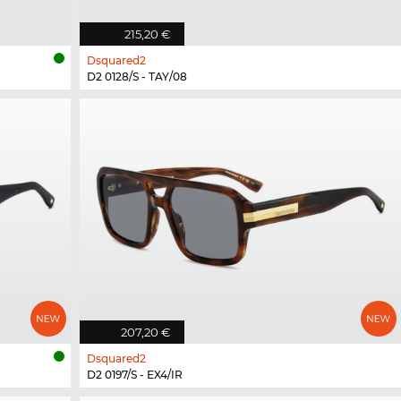
215,20 €
Dsquared2
D2 0128/S - TAY/08
207,20 €
Dsquared2
D2 0197/S - EX4/IR