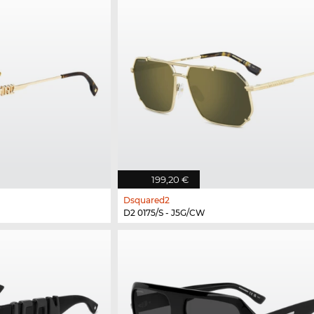
199,20 €
Dsquared2
D2 0175/S - J5G/CW