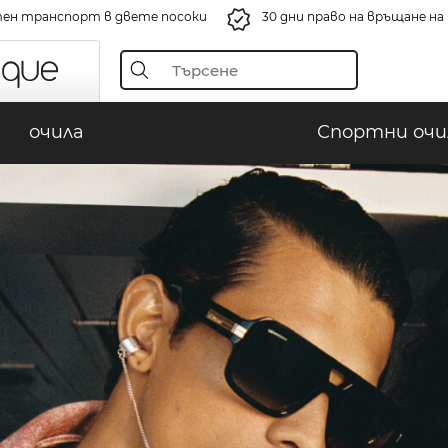
ен транспорт в двете посоки
30 дни право на връщане н
очила
Спортни очи