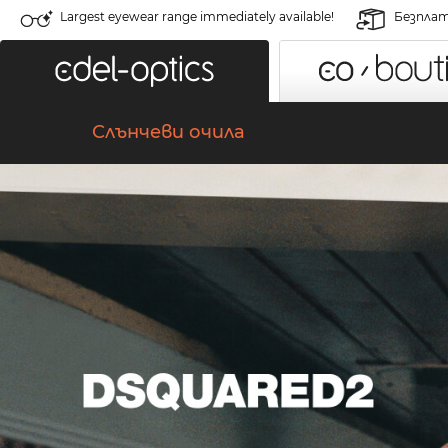
Largest eyewear range immediately available!
Безплат
Слънчеви очила