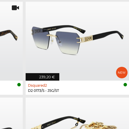
239,20 €
Dsquared2
D2 0173/S - J5G/ST