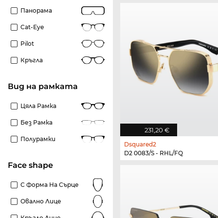
Панорама
Cat-Eye
Pilot
Кръгла
Вид на рамката
Цяла Рамка
Без Рамка
231,20 €
Полурамки
Dsquared2
D2 0083/S - RHL/FQ
Face shape
С Форма На Сърце
Овално Лице
Кръгло Лице