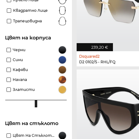
Квадратно Лице
Трапецовидна
Цвят на корпуса
239,20 €
Черни
Dsquared2
Сини
D2 0102/S - RHL/FQ
Кафяви
Havana
Златисти
Цвят на стъклото
Цвят На Стъклото Черни