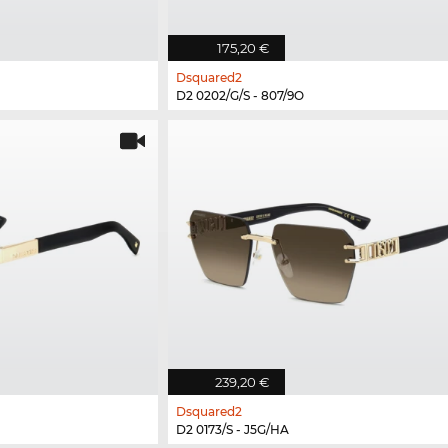
175,20 €
Dsquared2
D2 0202/G/S - 807/9O
239,20 €
Dsquared2
D2 0173/S - J5G/HA