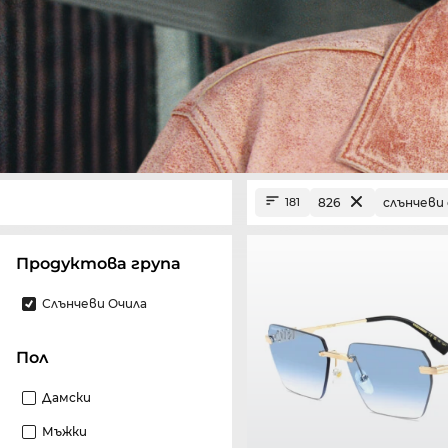
826
слънчеви 
181
Продуктова група
Слънчеви Очила
Пол
Дамски
Мъжки