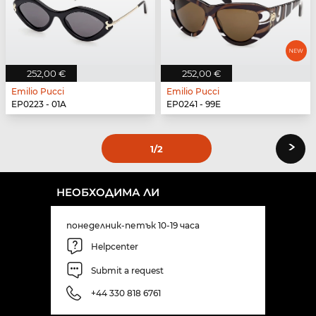
252,00 €
252,00 €
Emilio Pucci
Emilio Pucci
EP0223 - 01A
EP0241 - 99E
›
1
/2
НЕОБХОДИМА ЛИ
понеделник-петък 10-19 часа
Helpcenter
Submit a request
+44 330 818 6761