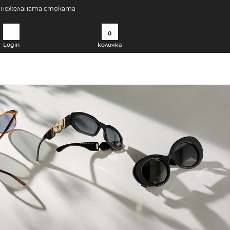
а нежеланата стоката
0
Login
количка