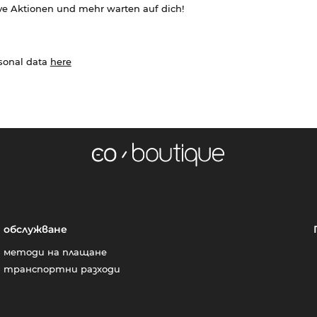
ve Aktionen und mehr warten auf dich!
rsonal data
here
обслужване
методи на плащане
транспортни разходи