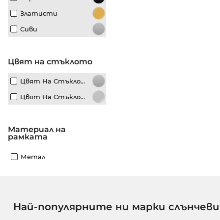
Златисти
Сиви
Цвят на стъклото
Цвят На Стъклото Сиви
Цвят На Стъклото Сребристи
материал на
рамката
Метал
Най-популярните ни марки слънчеви