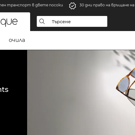
тен транспорт в двете посоки
30 дни право на връщане н
очила
ts