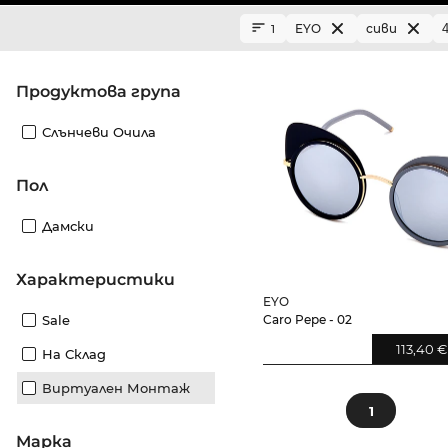
EYO
сиви
1
Продуктова група
Слънчеви Очила
Пол
Дамски
Характеристики
EYO
Sale
Caro Pepe - 02
113,40 €
На Склад
Виртуален Монтаж
1
Марка