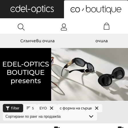
0
Слънчеви очила
очила
EDEL-OPTICS
BOUTIQUE
presents
filter
EYO
с форма на сърце
5