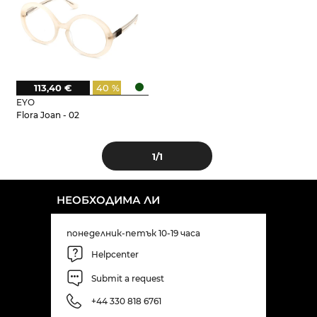
113,40 €
40 %
EYO
Flora Joan - 02
1
/1
НЕОБХОДИМА ЛИ
понеделник-петък 10-19 часа
Helpcenter
Submit a request
+44 330 818 6761