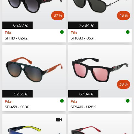
37 %
43 %
64,97 €
76,84 €
Fila
Fila
SFI119 - 0Z42
SFI083 - 0531
38 %
92,65 €
67,94 €
Fila
Fila
SFI459 - 0J80
SF9416 - U28K