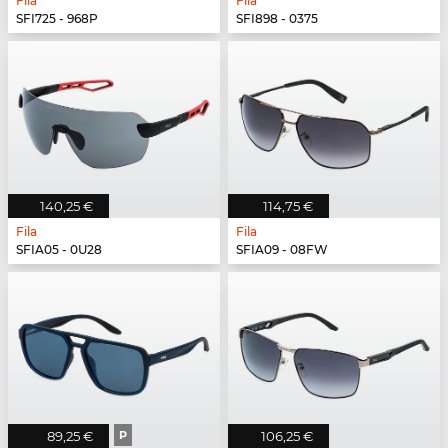
Fila
Fila
SFI725 - 968P
SFI898 - 0375
140,25 €
114,75 €
Fila
Fila
SFIA05 - 0U28
SFIA09 - 08FW
89,25 €
P
106,25 €