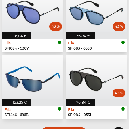
43 %
43 %
76,84 €
76,84 €
Fila
Fila
SFI084 - 530Y
SFI083 - 0530
43 %
123,25 €
76,84 €
Fila
Fila
SFI446 - 696B
SFI084 - 0531