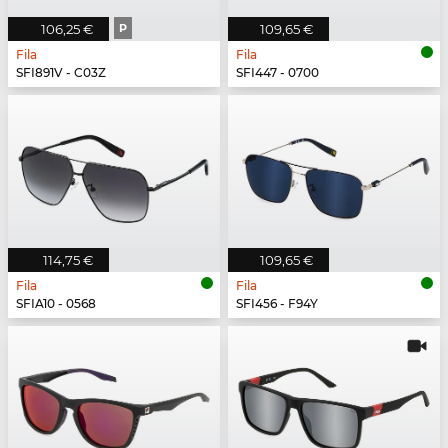
106,25 €
P
109,65 €
Fila
Fila
SFI891V - C03Z
SFI447 - 0700
114,75 €
109,65 €
Fila
Fila
SFIA10 - 0568
SFI456 - F94Y