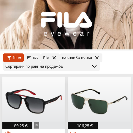
filter
Fila
слънчеви очила
163
89,25 €
P
106,25 €