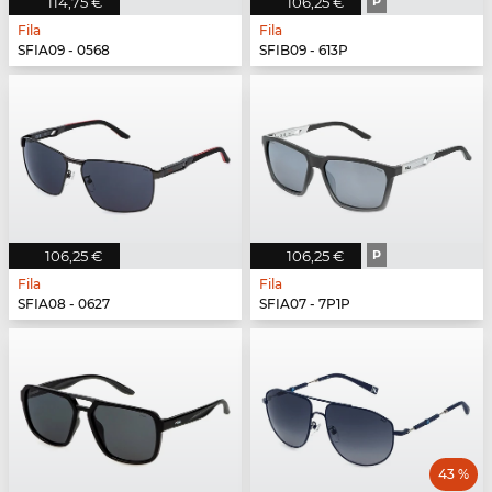
114,75 €
106,25 €
P
Fila
Fila
SFIA09 - 0568
SFIB09 - 613P
106,25 €
106,25 €
P
Fila
Fila
SFIA08 - 0627
SFIA07 - 7P1P
43 %