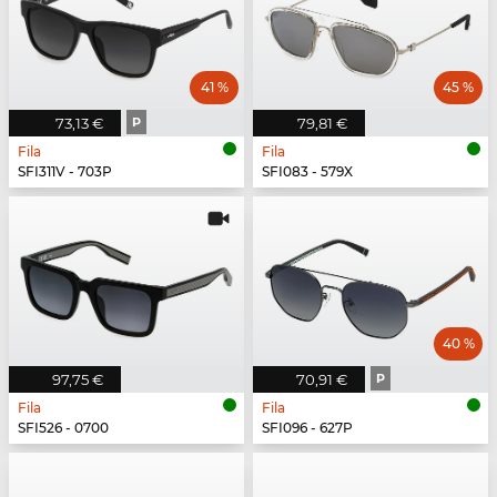
41 %
45 %
73,13 €
P
79,81 €
Fila
Fila
SFI311V - 703P
SFI083 - 579X
40 %
97,75 €
70,91 €
P
Fila
Fila
SFI526 - 0700
SFI096 - 627P