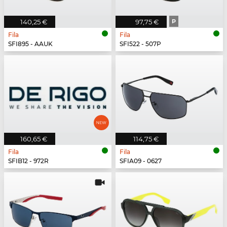
140,25 €
97,75 €
P
Fila
Fila
SFI895 - AAUK
SFI522 - 507P
160,65 €
114,75 €
Fila
Fila
SFIB12 - 972R
SFIA09 - 0627