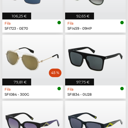
106,25 €
92,65 €
Fila
Fila
SFI723 - 0E70
SFI459 - 09HP
45 %
79,81 €
97,75 €
Fila
Fila
SFI084 - 300G
SFI834 - 0U28