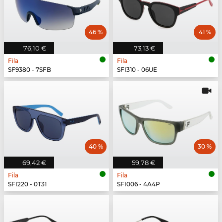
46 %
41 %
76,10 €
73,13 €
Fila
Fila
SF9380 - 7SFB
SFI310 - 06UE
40 %
30 %
69,42 €
59,78 €
Fila
Fila
SFI220 - 0T31
SFI006 - 4A4P