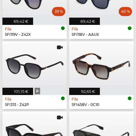
39 %
40 %
69,42 €
69,42 €
Fila
Fila
SFI119V - Z42X
SFI118V - AAUX
101,15 €
P
92,65 €
Fila
Fila
SFI313 - Z42P
SFI458V - 0C10