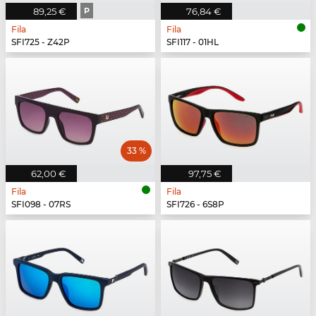
89,25 €
P
76,84 €
Fila
Fila
SFI725 - Z42P
SFI117 - 01HL
33 %
62,00 €
97,75 €
Fila
Fila
SFI098 - 07RS
SFI726 - 6S8P