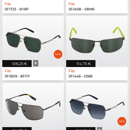
Fila
Fila
SFI725 - 8Y6P
SFIA08 - 08M6
106,25 €
P
114,75 €
Fila
Fila
SFIB09 - 8FFP
SFI446 - 0568