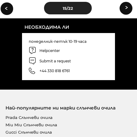
›
‹
15
/22
НЕОБХОДИМА ЛИ
понеделник-петък 10-19 часа
Helpcenter
Submit a request
+44 330 818 6761
Най-популярните ни марки слънчеви очила
Prada Слънчеви очила
Miu Miu Слънчеви очила
Gucci Слънчеви очила