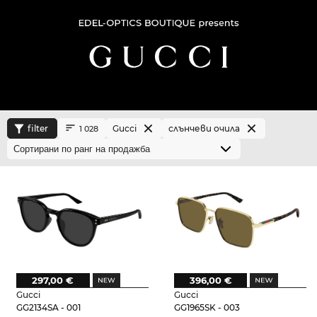
filter
Gucci
слънчеви очила
1 028
297,00 €
396,00 €
Gucci
Gucci
GG2134SA - 001
GG1965SK - 003