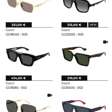
351,00 €
315,00 €
Gucci
Gucci
GG1804S - 003
GG2052S - 005
414,00 €
216,00 €
Gucci
Gucci
GG1926S - 002
GG1540S - 002