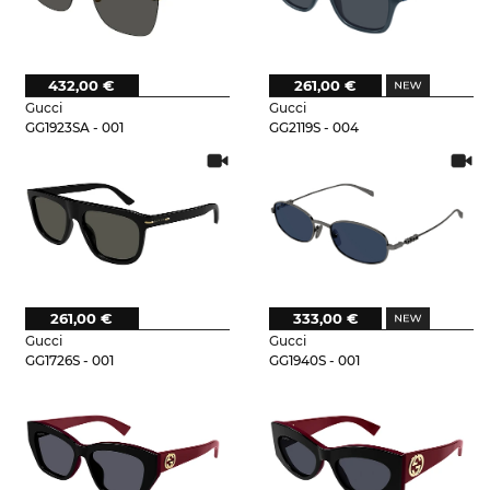
432,00 €
261,00 €
Gucci
Gucci
GG1923SA - 001
GG2119S - 004
261,00 €
333,00 €
Gucci
Gucci
GG1726S - 001
GG1940S - 001