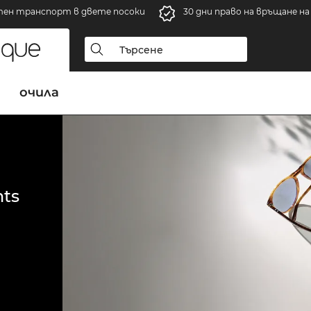
тен транспорт в двете посоки
30 дни право на връщане н
очила
ts