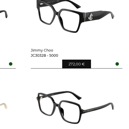
Jimmy Choo
JC3032B - 5000
272,00 €