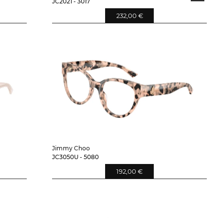
JC2021 - 3017
232,00 €
Jimmy Choo
JC3050U - 5080
192,00 €