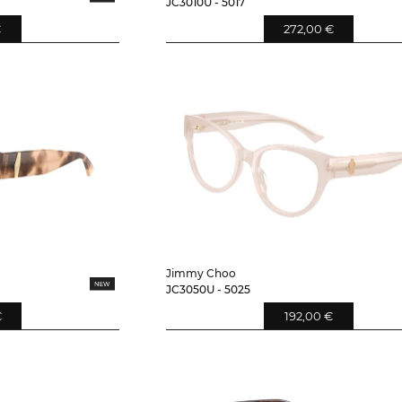
JC3010U - 5017
€
272,00 €
Jimmy Choo
JC3050U - 5025
€
192,00 €