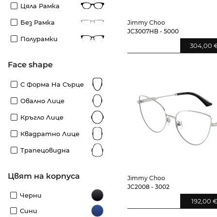
Цяла Рамка
Без Рамка
Jimmy Choo
JC3007HB - 5000
Полурамки
304,00 
Face shape
С Форма На Сърце
Овално Лице
Кръгло Лице
Квадратно Лице
Трапецовидна
Цвят на корпуса
Jimmy Choo
JC2008 - 3002
Черни
192,00 
Сини