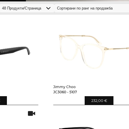
Jimmy Choo
JC3060 - 5107
€
232,00 €