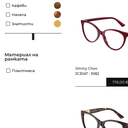
Кафяви
Havana
Златисти
материал на
рамката
Jimmy Choo
Пластмаса
JC3047 - 5062
176,00 