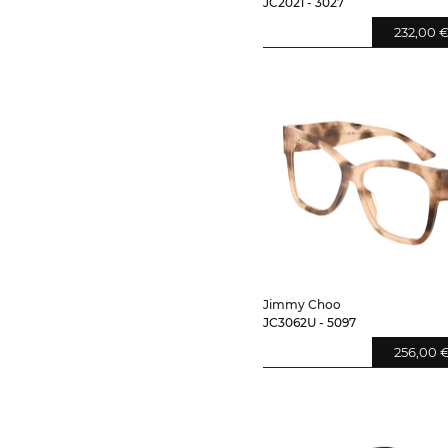
JC2021 - 3027
232,00 
Jimmy Choo
JC3062U - 5097
256,00 