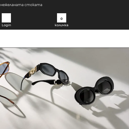
а нежеланата стоката
0
Login
количка