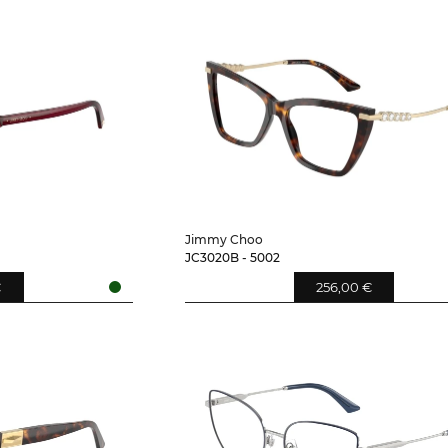
Jimmy Choo
JC3020B - 5002
€
256,00 €