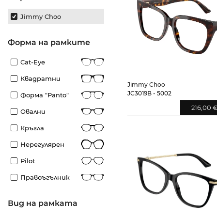
Jimmy Choo
Форма на рамките
Cat-Eye
Квадратни
Jimmy Choo
JC3019B - 5002
Форма "panto"
216,00 
Овални
Кръгла
Нерегулярен
Pilot
Правоъгълник
Вид на рамката