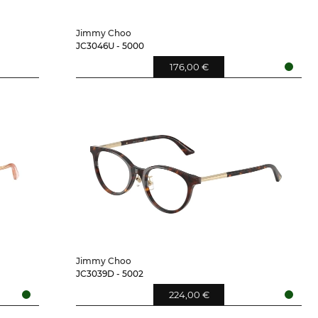
Jimmy Choo
JC3046U - 5000
176,00 €
Jimmy Choo
JC3039D - 5002
224,00 €