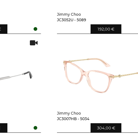
Jimmy Choo
JC3052U - 5089
€
192,00 €
Jimmy Choo
JC3007HB - 5034
€
304,00 €