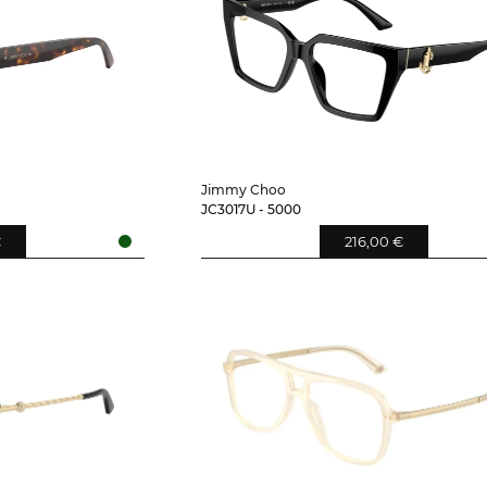
Jimmy Choo
JC3017U - 5000
€
216,00 €