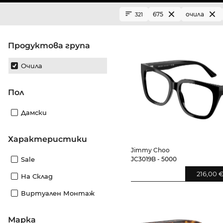
675
очила
321
Продуктова група
Очила
Пол
Дамски
Характеристики
Jimmy Choo
Sale
JC3019B - 5000
216,00 
На Склад
Виртуален Монтаж
Марка