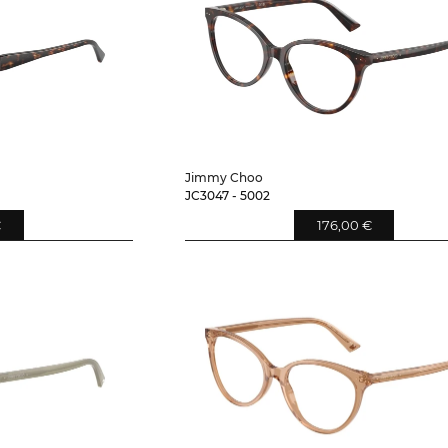
Jimmy Choo
JC3047 - 5002
€
176,00 €