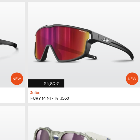
54,80 €
Julbo
FURY MINI - 14_J560