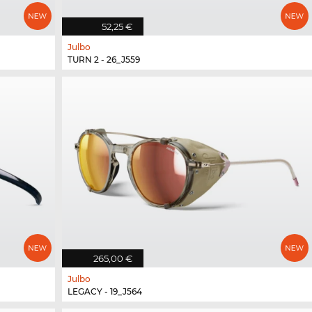
52,25 €
Julbo
TURN 2 - 26_J559
265,00 €
Julbo
LEGACY - 19_J564