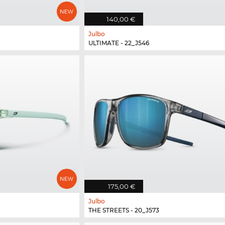
140,00 €
Julbo
ULTIMATE - 22_J546
175,00 €
Julbo
THE STREETS - 20_J573