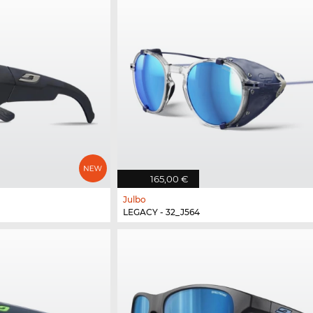
165,00 €
Julbo
LEGACY - 32_J564