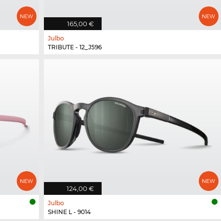
165,00 €
Julbo
TRIBUTE - 12_J596
124,00 €
Julbo
SHINE L - 9014