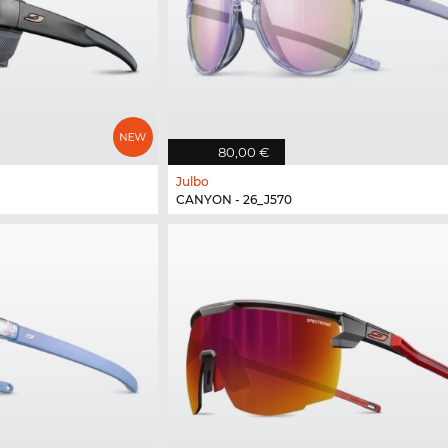
80,00 €
Julbo
CANYON - 26_J570