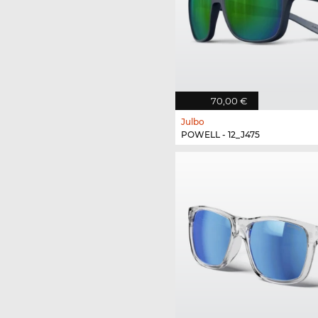
70,00 €
Julbo
POWELL - 12_J475