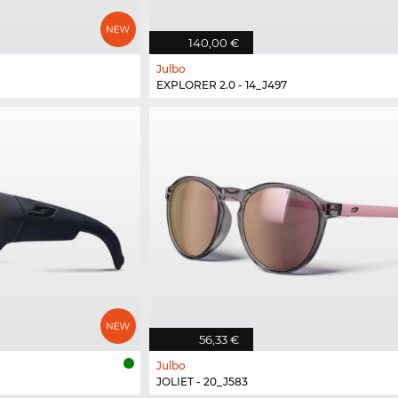
140,00 €
Julbo
EXPLORER 2.0 - 14_J497
56,33 €
Julbo
JOLIET - 20_J583