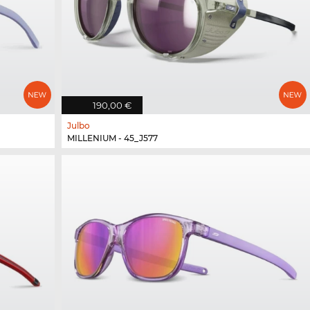
190,00 €
Julbo
MILLENIUM - 45_J577