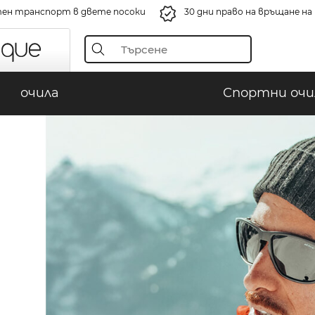
ен транспорт в двете посоки
30 дни право на връщане н
очила
Спортни очи