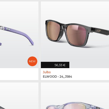
56,33 €
Julbo
ELWOOD - 24_J584