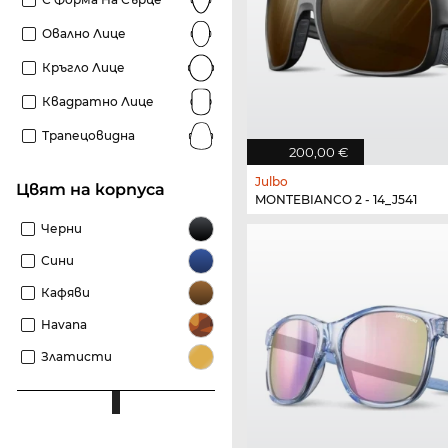
Овално Лице
Кръгло Лице
Квадратно Лице
Трапецовидна
200,00 €
Julbo
Цвят на корпуса
MONTEBIANCO 2 - 14_J541
Черни
Сини
Кафяви
Havana
Златисти