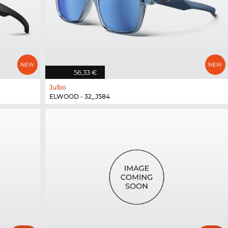
56,33 €
Julbo
ELWOOD - 32_J584