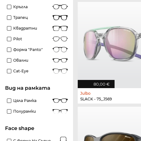
Кръгла
Трапец
Квадратни
Pilot
Форма "panto"
Овални
Cat-Eye
80,00 €
Вид на рамката
Julbo
SLACK - 75_J569
Цяла Рамка
Полурамки
Face shape
С Форма На Сърце