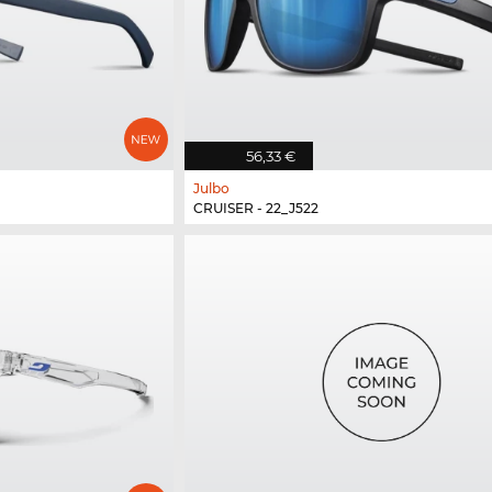
56,33 €
Julbo
CRUISER - 22_J522