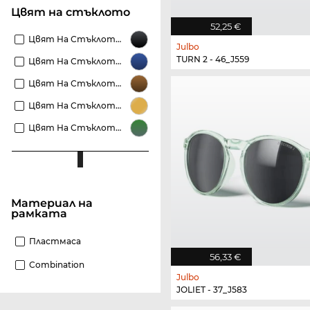
Цвят на стъклото
52,25 €
Цвят На Стъклото Черни
Julbo
TURN 2 - 46_J559
Цвят На Стъклото Сини
Цвят На Стъклото Кафяви
Цвят На Стъклото Златисти
Цвят На Стъклото Зелени
материал на
рамката
Пластмаса
56,33 €
Combination
Julbo
JOLIET - 37_J583