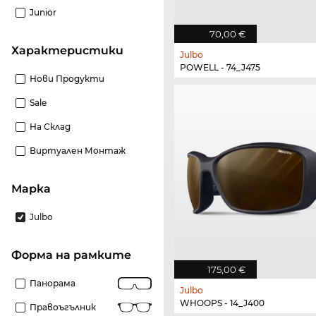
Junior
70,00 €
Характеристики
Julbo
POWELL - 74_J475
Нови Продукти
Sale
На Склад
Виртуален Монтаж
Марка
Julbo
Форма на рамките
175,00 €
Панорама
Julbo
WHOOPS - 14_J400
Правоъгълник