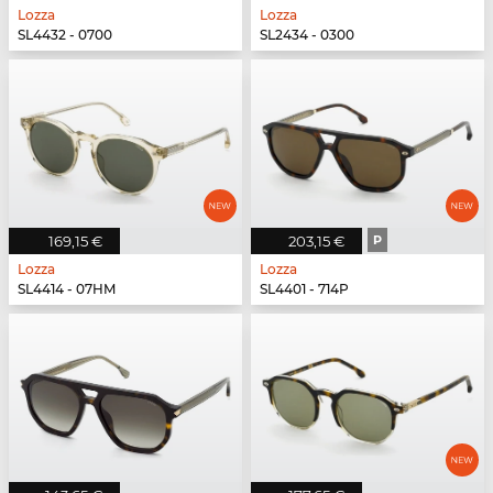
Lozza
Lozza
SL4432 - 0700
SL2434 - 0300
169,15 €
203,15 €
P
Lozza
Lozza
SL4414 - 07HM
SL4401 - 714P