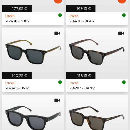
177,65 €
169,15 €
Lozza
Lozza
SL2438 - 300Y
SL4420 - 06A6
140,25 €
118,15 €
Lozza
Lozza
SL4345 - 0V12
SL4283 - 0ANV