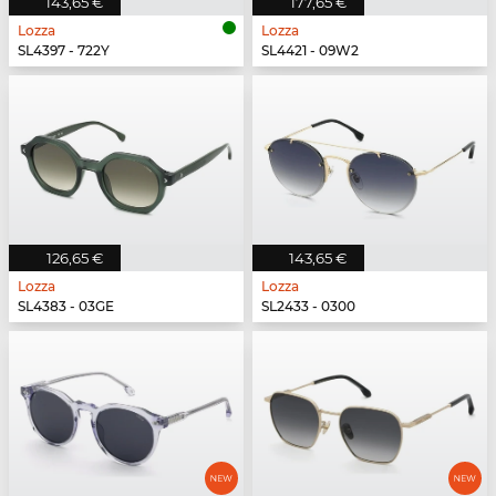
143,65 €
177,65 €
Lozza
Lozza
SL4397 - 722Y
SL4421 - 09W2
126,65 €
143,65 €
Lozza
Lozza
SL4383 - 03GE
SL2433 - 0300