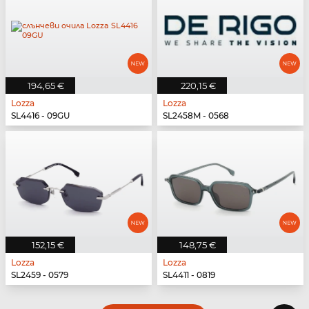
194,65 €
220,15 €
Lozza
Lozza
SL4416 - 09GU
SL2458M - 0568
152,15 €
148,75 €
Lozza
Lozza
SL2459 - 0579
SL4411 - 0819