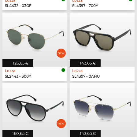
Lozza
Lozza
SL4432 - 03GE
SL4397 - 700Y
126,65 €
143,65 €
Lozza
Lozza
SL2443 - 300Y
SL4397 - 0AHU
160,65 €
143,65 €