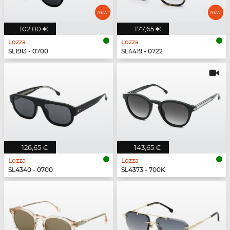
102,00 €
177,65 €
Lozza
Lozza
SL1913 - 0700
SL4419 - 0722
126,65 €
143,65 €
Lozza
Lozza
SL4340 - 0700
SL4373 - 700K