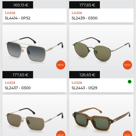
169,15 €
177,65 €
Lozza
Lozza
SL4414 - 0P52
SL2439 - 0300
177,65 €
126,65 €
Lozza
Lozza
SL2437 - 0300
SL2443 - 0S29