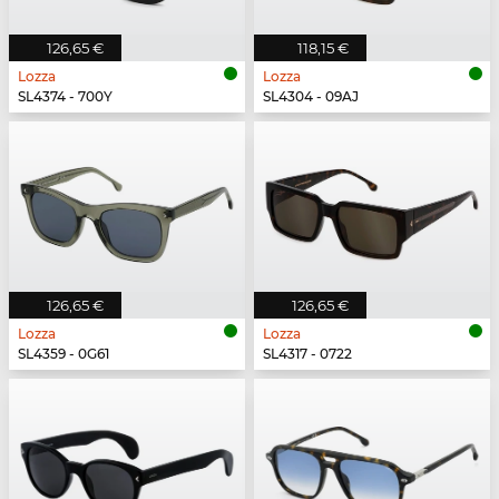
126,65 €
118,15 €
Lozza
Lozza
SL4374 - 700Y
SL4304 - 09AJ
126,65 €
126,65 €
Lozza
Lozza
SL4359 - 0G61
SL4317 - 0722