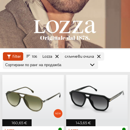
filter
Lozza
слънчеви очила
106
160,65 €
143,65 €