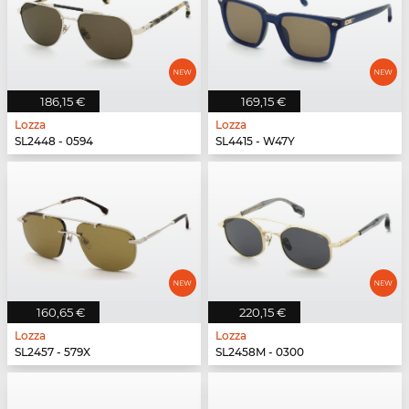
186,15 €
169,15 €
Lozza
Lozza
SL2448 - 0594
SL4415 - W47Y
160,65 €
220,15 €
Lozza
Lozza
SL2457 - 579X
SL2458M - 0300