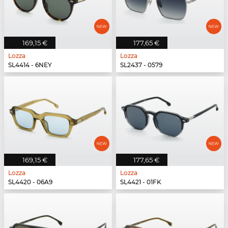
169,15 €
177,65 €
Lozza
Lozza
SL4414 - 6NEY
SL2437 - 0579
169,15 €
177,65 €
Lozza
Lozza
SL4420 - 06A9
SL4421 - 01FK