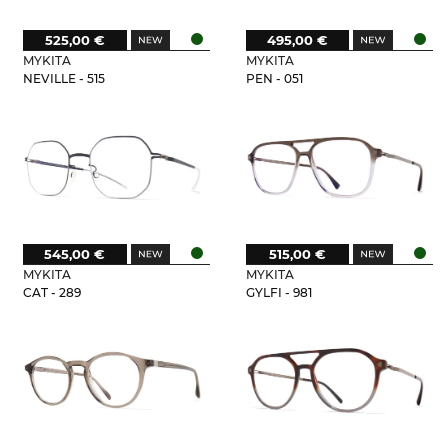
525,00 €
495,00 €
MYKITA
MYKITA
NEVILLE - 515
PEN - 051
545,00 €
515,00 €
MYKITA
MYKITA
CAT - 289
GYLFI - 981