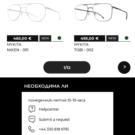
465,00 €
495,00 €
MYKITA
MYKITA
NIKEN - 051
TOBI - 002
›
1
/12
НЕОБХОДИМА ЛИ
понеделник-петък 10-19 часа
Helpcenter
Submit a request
+44 330 818 6761