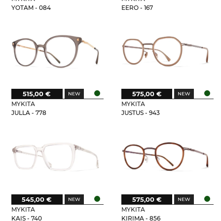
YOTAM - 084
EERO - 167
515,00 €
575,00 €
MYKITA
MYKITA
JULLA - 778
JUSTUS - 943
545,00 €
575,00 €
MYKITA
MYKITA
KAIS - 740
KIRIMA - 856