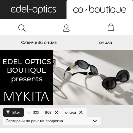
0
Слънчеви очила
очила
EDEL-OPTICS
BOUTIQUE
presents
filter
868
очила
530