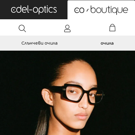
0
Слънчеви очила
очила